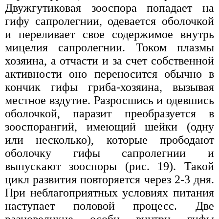
Двужгутиковая зооспора попадает на
гифу сапролегнии, одевается оболочкой
и переливает свое содержимое внутрь
мицелия сапролегнии. Током плазмы
хозяина, а отчасти и за счет собственной
активности оно переносится обычно в
кончик гифы гриба-хозяина, вызывая
местное вздутие. Разросшись и одевшись
оболочкой, паразит преобразуется в
зооспорангий, имеющий шейки (одну
или несколько), которые прободают
оболочку гифы сапролегнии и
выпускают зооспоры (рис. 19). Такой
цикл развития повторяется через 2-3 дня.
При неблагоприятных условиях питания
наступает половой процесс. Две
разновеликие особи внутри гифы