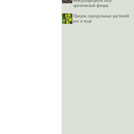
международную базу
арктической флоры
Предок однодольных растений
рос в воде