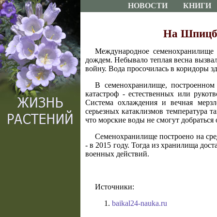
НОВОСТИ
КНИГИ
На Шпицбе
Международное семенохранилище 
дождем. Небывало теплая весна вызва
войну. Вода просочилась в коридоры з
В семенохранилище, построенном 
катастроф - естественных или рукот
Система охлаждения и вечная мерзл
серьезных катаклизмов температура та
что морские воды не смогут добраться 
Семенохранилище построено на сред
- в 2015 году. Тогда из хранилища дос
военных действий.
Источники:
baikal24-nauka.ru