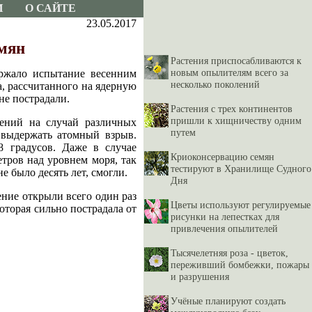
И
О САЙТЕ
23.05.2017
мян
Растения приспосабливаются к
новым опылителям всего за
ержало испытание весенним
несколько поколений
, рассчитанного на ядерную
не пострадали.
Растения с трех континентов
пришли к хищничеству одним
тений на случай различных
путем
 выдержать атомный взрыв.
 градусов. Даже в случае
Криоконсервацию семян
етров над уровнем моря, так
тестируют в Хранилище Судного
е было десять лет, смогли.
Дня
ение открыли всего один раз
Цветы используют регулируемые
оторая сильно пострадала от
рисунки на лепестках для
привлечения опылителей
Тысячелетняя роза - цветок,
переживший бомбежки, пожары
и разрушения
Учёные планируют создать