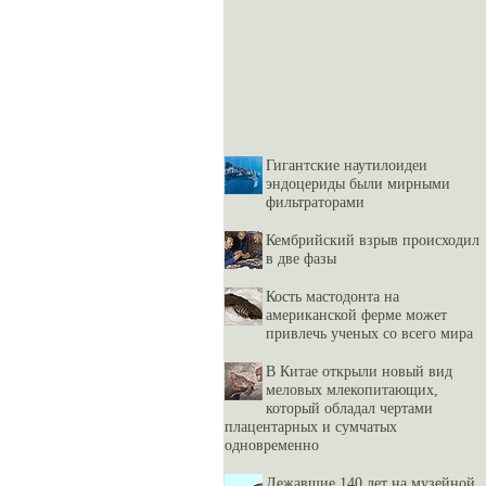
Гигантские наутилоидеи
эндоцериды были мирными
фильтраторами
Кембрийский взрыв происходил
в две фазы
Кость мастодонта на
американской ферме может
привлечь ученых со всего мира
В Китае открыли новый вид
меловых млекопитающих,
который обладал чертами
плацентарных и сумчатых
одновременно
Лежавшие 140 лет на музейной