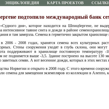
ЭНЦИКЛОПЕДИЯ
КАРТА ПРОЕКТОВ
ССЫЛК
ргене подтопило международный банк се
«Судного дня», которое находится на Шпицбергене, не выд
ла интенсивное таяние снега и дожди в районе семенохранилища
дания и там замерзла. Семена в герметично закрытом хранилище 
в 2006 - 2008 годах, хранятся семена всех культурных рас
ворных. Стены сооружения уходят в глубь склона, они могут
ота поддерживают в хранилище постоянную температуру -18
м не поднимется выше -3,5. Здание построено на высоте 130 м
о заветных семян. А вот весенние дожди, которых в этих местах н
ства Норвегии и открыто в 2008 году. С этого времени сооруж
тали семена для замещения экземпляров из коллекции в Алеппо, к