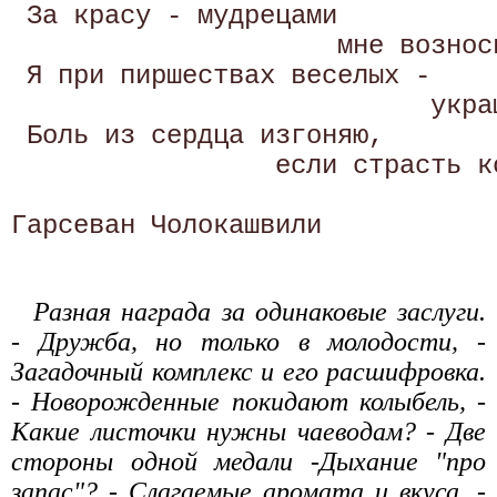
 За красу - мудрецами 

                     мне возноси
 Я при пиршествах веселых - 

                           укра
 Боль из сердца изгоняю, 

                 если страсть к
Гарсеван Чолокашвили
Разная награда за одинаковые заслуги.
- Дружба, но только в молодости, -
Загадочный комплекс и его расшифровка.
- Новорожденные покидают колыбель, -
Какие листочки нужны чаеводам? - Две
стороны одной медали -Дыхание "про
запас"? - Слагаемые аромата и вкуса. -