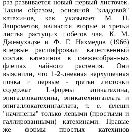
раз развивается новый первый листочек.
Таким образом, основной "кладовой"
катехинов, как указывает М. Н.
Запрометов, являются вторые и третьи
листья растущих побегов чая. К. М.
Джемухадзе и Ф. Г. Нахмедов (1966)
впервые расшифровали качественный
состав катехинов в свежесобранных
флешах чайного растения. Они
выяснили, что 1-2-дневная верхушечная
почка и первые - третьи листочки
содержат L-формы эпикатехина,
эпигаллокатехина, эпикатехингаллата и
эпигаллокатехингаллата, т. е. флеши
"начинены" только левыми (простыми и
галлированными) катехинами. Правые
же формы простых катехинов