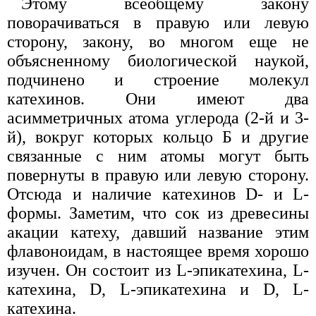
Этому всеобщему закону
поворачиваться в правую или левую
сторону, закону, во многом еще не
объясненному биологической наукой,
подчинено и строение молекул
катехинов. Они имеют два
асимметричных атома углерода (2-й и 3-
й), вокруг которых кольцо Б и другие
связанные с ним атомы могут быть
повернуты в правую или левую сторону.
Отсюда и наличие катехинов D- и L-
формы. Заметим, что сок из древесины
акации катеху, давший название этим
флавоноидам, в настоящее время хорошо
изучен. Он состоит из L-эпикатехина, L-
катехина, D, L-эпикатехина и D, L-
катехина.