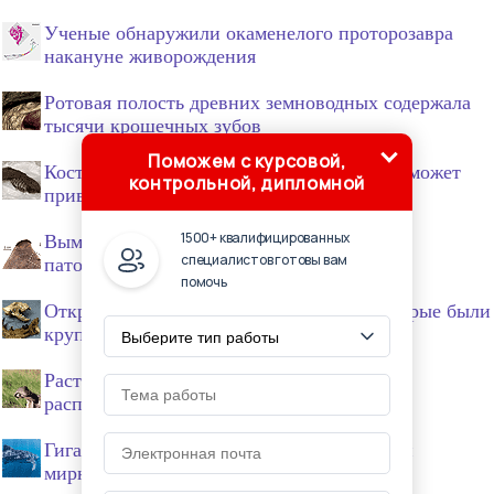
Ученые обнаружили окаменелого проторозавра
накануне живорождения
Ротовая полость древних земноводных содержала
тысячи крошечных зубов
Поможем с курсовой,
Кость мастодонта на американской ферме может
контрольной, дипломной
привлечь ученых со всего мира
1500+ квалифицированных
Вымирание мамонтов ускорили болезни и
специалистов готовы вам
патологии скелетной системы
помочь
Открыт новый вид древних «кошек», которые были
крупнее белых медведей
Растения помогли древним бегемотам
распространиться по Африке
Гигантские наутилоидеи эндоцериды были
мирными фильтраторами