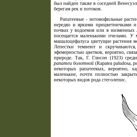
был найден также в соседней Венесуэл
берегам рек и потоков.
Рапатеевые - энтомофильные расте
нередко и яркими прицветничками и
почвах у водоемов или в низменных
посещается маленькими пчелами. У м
машалоцефалуса цветущие растения мо
Лепестки темнеют и скручиваются
эфемерностью цветков, вероятно, связ
природе. Так, Г. Глисон (1923) сре
рапатеи болотной
(Rapatea paludosa, 
некоторых рапатеевых, вероятно, х
маленькие, почти полностью закры
некоторых видов рода стеголепис.