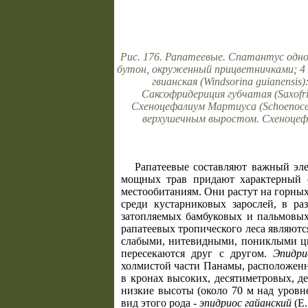
Рис. 176. Рапатеевые. Спатантус одност
бутон, окруженный прицветничками; 4 - 
гвианская (Windsorina guianensis
Саксофридериция губчатая (Saxofrid
Схеноцефалиум Мартиуса (Schoenocep
верхушечным выростом. Схеноцефал
Рапатеевые составляют важный эле
мощных трав придают характерный 
местообитаниям. Они растут на горных
среди кустарниковых зарослей, в ра
затопляемых бамбуковых и пальмовых
рапатеевых тропического леса являют
слабыми, нитевидными, пониклыми цве
пересекаются друг с другом.
Эпидри
холмистой части Панамы, расположенн
в кронах высоких, десятиметровых, д
низкие высоты (около 70 м над уровн
вид этого рода -
эпидриос гайанский
(Е.