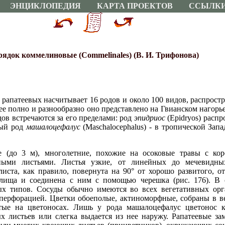
ЭНЦИКЛОПЕДИЯ
КАРТА ПРОЕКТОВ
ССЫЛК
ядок коммелиновые (Commelinales) (В. И. Трифонова)
рапатеевых насчитывает 16 родов и около 100 видов, распрост
 полно и разнообразно оно представлено на Гвианском нагорье,
дов встречаются за его пределами: род
эпидриос
(Epidryos) расп
ный род
машалоцефалус
(Maschalocephalus) - в тропической Зап
е (до 3 м), многолетние, похожие на осоковые травы с ко
ными листьями. Листья узкие, от линейных до мечевидны
ста, как правило, повернута на 90° от хорошо развитого, о
алища и соединена с ним с помощью черешка (рис. 176). В 
ных типов. Сосуды обычно имеются во всех вегетативных орг
 перфорацией. Цветки обоеполые, актиноморфные, собраны в 
ятые на цветоносах. Лишь у рода машалоцефалус цветонос 
х листьев или слегка выдается из нее наружу. Рапатеевые з