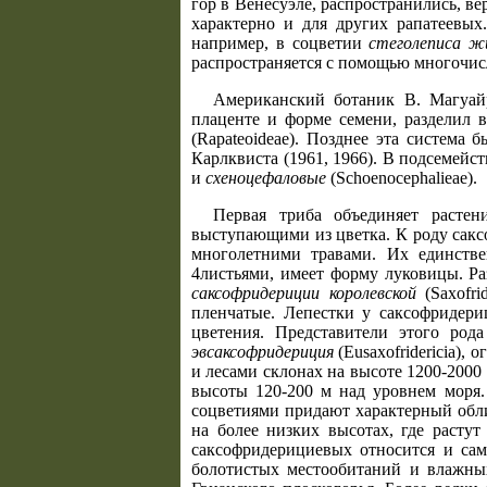
гор в Венесуэле, распространились, ве
характерно и для других рапатеевых.
например, в соцветии
стеголеписа ж
распространяется с помощью многочис
Американский ботаник В. Магуайр
плаценте и форме семени, разделил 
(Rapateoideae). Позднее эта систем
Карлквиста (1961, 1966). В подсемей
и
схеноцефаловые
(Schoenocephalieae).
Первая триба объединяет растен
выступающими из цветка. К роду сакс
многолетними травами. Их единств
4листьями, имеет форму луковицы. Р
саксофридериции королевской
(Saxofri
пленчатые. Лепестки у саксофридери
цветения. Представители этого род
эвсаксофридериция
(Eusaxofridericia),
и лесами склонах на высоте 1200-200
высоты 120-200 м над уровнем моря
соцветиями придают характерный обл
на более низких высотах, где расту
саксофридерициевых относится и сам
болотистых местообитаний и влажных