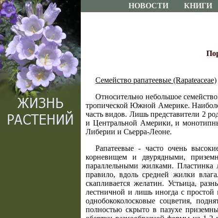
НОВОСТИ
КНИГИ
Пор
Семейство рапатеевые (Rapateaceae)
Относительно небольшое семейство 
тропической Южной Америке. Наиболее
часть видов. Лишь представители 2 ро
и Центральной Америки, и монотип
Либерии и Сьерра-Леоне.
Рапатеевые - часто очень высоки
корневищем и двурядными, призем
параллельными жилками. Пластинка ли
правило, вдоль средней жилки влаг
скапливается желатин. Устьица, раз
лестничной и лишь иногда с простой
однобококолосковые соцветия, подн
полностью скрыто в пазухе приземны