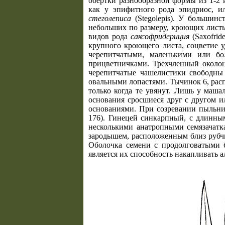
обертки разнообразной формы из 1-2 
как у эпифитного рода эпидриос, и
стеголеписа
(Stegolepis). У большин
небольших по размеру, кроющих листье
видов рода
саксофридериция
(Saxofrid
крупного кроющего листа, соцветие 
черепитчатыми, маленькими или б
прицветничками. Трехчленный околоц
черепитчатые чашелистики свободны
овальными лопастями. Тычинок 6, расп
только когда те увянут. Лишь у маша
основания сросшиеся друг с другом 
основаниями. При созревании пыльни
176). Гинецей синкарпный, с длинным
несколькими анатропными семязачатк
зародышем, расположенным близ рубчи
Оболочка семени с продолговатыми 
является их способность накапливать 