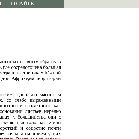
И
О САЙТЕ
раненных главным образом в
 где сосредоточена большая
ространен в тропиках Южной
адной Африке,на территории
ротким, довольно мясистым
х, со слабо выраженными
ткрытого и сложенного, как
основании листьев нередко
анах, у большинства они с
верхушечные головчатые или
короткий и соцветие почти
амечательны наличием у них