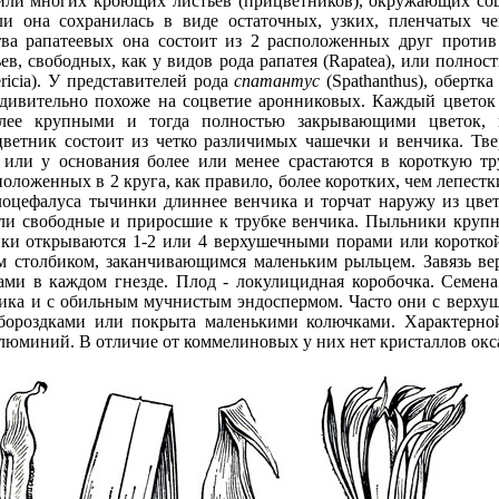
или многих кроющих листьев (прицветников), окружающих соцв
ли она сохранилась в виде остаточных, узких, пленчатых ч
ства рапатеевых она состоит из 2 расположенных друг проти
в, свободных, как у видов рода рапатея (Rapatea), или полнос
ericia). У представителей рода
спатантус
(Spathanthus), обертка
удивительно похоже на соцветие аронниковых. Каждый цвето
олее крупными и тогда полностью закрывающими цветок, 
ветник состоит из четко различимых чашечки и венчика. Тве
 или у основания более или менее срастаются в короткую т
оложенных в 2 круга, как правило, более коротких, чем лепест
лоцефалуса тычинки длиннее венчика и торчат наружу из цвет
или свободные и приросшие к трубке венчика. Пыльники круп
ки открываются 1-2 или 4 верхушечными порами или короткой
 столбиком, заканчивающимся маленьким рыльцем. Завязь верх
ами в каждом гнезде. Плод - локулицидная коробочка. Семен
ка и с обильным мучнистым эндоспермом. Часто они с верхуш
бороздками или покрыта маленькими колючками. Характерно
алюминий. В отличие от коммелиновых у них нет кристаллов окс