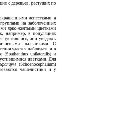
щие с деревьев, растущих по
 окрашенными лепестками, а
группами на заболоченных
ими ярко-желтыми цветками
к, например, в популяциях
аспустившись, они увядают.
ричневыми пыльниками. С
тения удается наблюдать и в
о
(Spathanthus unilateralis) и
спустившимися цветками. Для
ефалиум
(Schoenocephalium)
рываются чашелистики и у