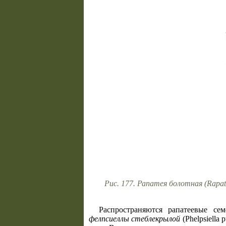
Рис. 177. Рапатея болотная (Rapate
Распространяются рапатеевые с
фелпсиеллы стеблекрылой
(Phelpsiella