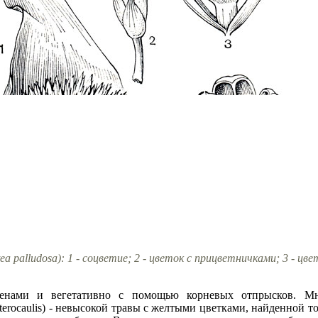
a palludosa): 1 - соцветие; 2 - цветок с прицветничками; 3 - цв
еменами и вегетативно с помощью корневых отпрысков. М
 pterocaulis) - невысокой травы с желтыми цветками, найденной 