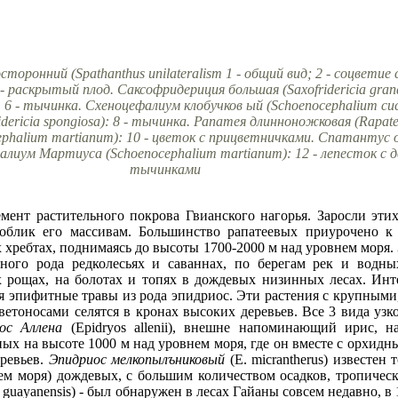
оронний (Spathanthus unilateralism 1 - общий вид; 2 - соцветие
раскрытый плод. Саксофридериция большая (Saxofridericia grandi
): 6 - тычинка. Схеноцефалиум клобучков ый (Schoenocephalium cuc
ericia spongiosa): 8 - тычинка. Рапатея длинноножковая (Rapatea
halium martianum): 10 - цветок с прицветничками. Спатантус о
иум Мартиуса (Schoenocephalium martianum): 12 - лепесток с 
тычинками
мент растительного покрова Гвианского нагорья. Заросли эти
облик его массивам. Большинство рапатеевых приурочено к
 хребтах, поднимаясь до высоты 1700-2000 м над уровнем моря. 
зного рода редколесьях и саваннах, по берегам рек и водны
 рощах, на болотах и топях в дождевых низинных лесах. Ин
ся эпифитные травы из рода эпидриос. Эти растения с крупным
тоносами селятся в кронах высоких деревьев. Все 3 вида узк
ос Аллена
(Epidryos allenii), внешне напоминающий ирис, н
ых на высоте 1000 м над уровнем моря, где он вместе с орхидн
еревьев.
Эпидриос мелкопылъниковый
(Е. micrantherus) известен
ем моря) дождевых, с большим количеством осадков, тропичес
 guayanensis) - был обнаружен в лесах Гайаны совсем недавно, в 