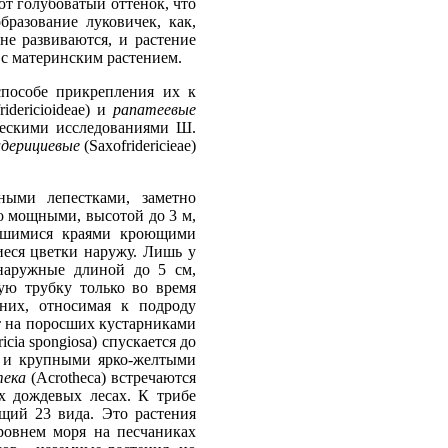
ют голубоватый оттенок, что
бразование луковичек, как,
, не развиваются, и растение
с материнским растением.
способе прикрепления их к
ridericioideae) и
рапатеевые
ическими исследованиями Ш.
идерициевые
(Saxofridericieae)
ными лепестками, заметно
о мощными, высотой до 3 м,
осшимися краями кроющими
еся цветки наружу. Лишь у
, наружные длиной до 5 см,
ую трубку только во время
них, относимая к подроду
ут на поросших кустарниками
ricia spongiosa) спускается до
и и крупными ярко-желтыми
тека
(Acrotheca) встречаются
их дождевых лесах. К трибе
щий 23 вида. Это растения
ровнем моря на песчаниках