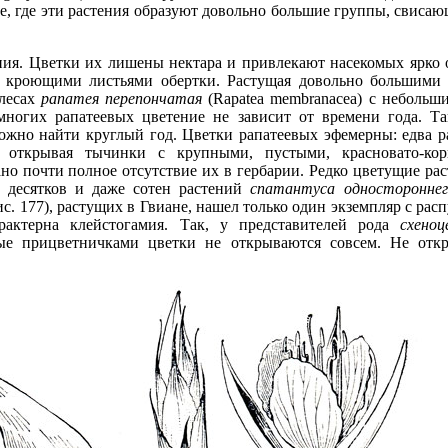
е, где эти растения образуют довольно большие группы, свисаю
ния. Цветки их лишены нектара и привлекают насекомых ярко
 кроющими листьями обертки. Растущая довольно большими 
 лесах
рапатея перепончатая
(Rapatea membranacea) с небольш
ногих рапатеевых цветение не зависит от времени года. Та
жно найти круглый год. Цветки рапатеевых эфемерны: едва р
, открывая тычинки с крупными, пустыми, красновато-ко
ано почти полное отсутствие их в гербарии. Редко цветущие рас
ди десятков и даже сотен растений
спатантуса одностороннег
рис. 177), растущих в Гвиане, нашел только один экземпляр с ра
арактерна клейстогамия. Так, у представителей рода
схеноц
тые прицветничками цветки не открываются совсем. Не отк