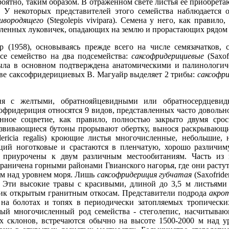
роятно, таким образом. В отраженном свете листья ее приобрета
 У некоторых представителей этого семейства наблюдается о
ивородящего
(Stegolepis vivipara). Семена у него, как правило
ленных луковичек, опадающих на землю и прорастающих рядом 
 (1958), основываясь прежде всего на числе семязачатков, 
все семейство на два подсемейства:
саксофридерициевые
(Saxof
а была в основном подтверждена анатомическими и палинолог
стве саксофридерициевых В. Магуайр выделяет 2 трибы:
саксофр
ия с желтыми, обратнояйцевидными или обратносердцевид
офридериция относятся 9 видов, представленных часто довольн
енное соцветие, как правило, полностью закрыто двумя ср
азвивающиеся бутоны прорывают обертку, вынося раскрывающи
dericia regalis) кроющие листья многочисленные, небольшие
ций ноготковые и срастаются в пленчатую, хорошо различим
а приурочены к двум различным местообитаниям. Часть из 
 ограничена горными районами Гвианского нагорья, где они раст
0 м над уровнем моря. Лишь
саксофридериция губчатая
(Saxofride
. Эти высокие травы с красивыми, длиной до 3,5 м листьям
ик открытым гранитным откосам. Представители подрода
акро
т на болотах и топях в периодически затопляемых тропическ
ый многочисленный род семейства - стеголепис, насчитываю
 склонов, встречаются обычно на высоте 1500-2000 м над у