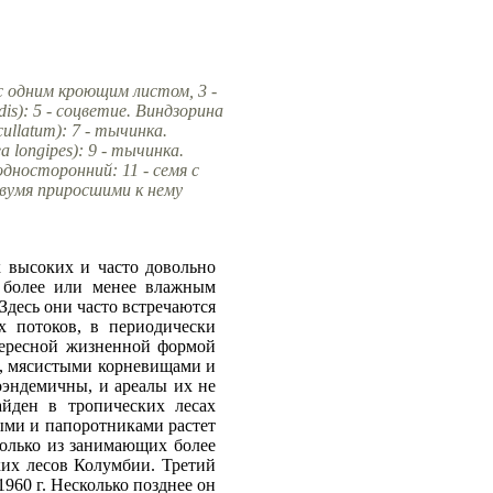
 с одним кроющим листом, 3 -
s): 5 - соцветие. Виндзорина
ullatum): 7 - тычинка.
 longipes): 9 - тычинка.
дносторонний: 11 - семя с
двумя приросшими к нему
х высоких и часто довольно
 более или менее влажным
Здесь они часто встречаются
х потоков, в периодически
тересной жизненной формой
и, мясистыми корневищами и
оэндемичны, и ареалы их не
айден в тропических лесах
ыми и папоротниками растет
 только из занимающих более
ких лесов Колумбии. Третий
1960 г. Несколько позднее он