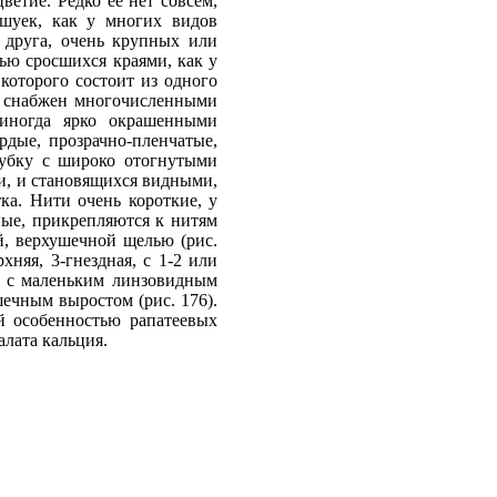
етие. Редко ее нет совсем,
ешуек, как у многих видов
в друга, очень крупных или
тью сросшихся краями, как у
 которого состоит из одного
к снабжен многочисленными
иногда ярко окрашенными
рдые, прозрачно-пленчатые,
рубку с широко отогнутыми
ки, и становящихся видными,
ка. Нити очень короткие, у
ные, прикрепляются к нитям
, верхушечной щелью (рис.
няя, 3-гнездная, с 1-2 или
а с маленьким линзовидным
ечным выростом (рис. 176).
й особенностью рапатеевых
алата кальция.