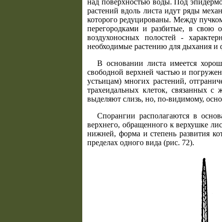
над поверхностью воды. Под эпидермо
растений вдоль листа идут ряды механ
которого редуцированы. Между пучком
перегородками и разбитые, в свою о
воздухоносных полостей - характе
необходимые растению для дыхания и ф
В основании листа имеется хоро
свободной верхней частью и погружен
устьицам) многих растений, отгранич
трахеидальных клеток, связанных с 
выделяют слизь, но, по-видимому, осн
Спорангии располагаются в основ
верхнего, обращенного к верхушке лис
нижней, форма и степень развития ко
пределах одного вида (рис. 72).