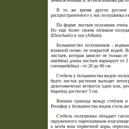
зимнезелеными и летнезелеными расте
В то же время другое русское
распространенного у нас полушника озе
По форме листьев полушник очень
Но еще более своим обликом полушн
(Eleocharis) и лук (Allium).
Большинство полушников - водные
влажной почве, не покрытой водой. Вы
листьев, которая зависит не только 
maritima) длина листьев варьирует от 2
coromandelina) - от 20 до 90 см.
Стебель у большинства видов полушн
будто листья растения выходят непо
дихотомически ветвится один или, ре
triquetra) достигает 5 см.
Внешне граница между стеблем и р
Ризофор у большинства видов столь же 
Стебель полушника обладает гапло
окруженного паренхимным влагалищем
а затем зона первичной коры, пересе