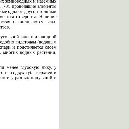
рых земноводных и наземных
с. 70), проводящие элементы
ные одна от другой тонкими
меются отверстия. Наличие
стях накапливаются газы,
тьев.
еугольной или шиловидной
подобно гидатодам (водяным
спари и подстилается слоем
ев многих водных растений,
ли менее глубокую ямку, у
тоит из двух губ - верхней и
 но и у разных популяций в