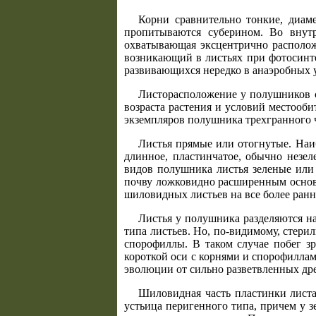
Корни сравнительно тонкие, диаме
пропитываются суберином. Во внутр
охватывающая эксцентрично располож
возникающий в листьях при фотосинте
развивающихся нередко в анаэробных 
Листорасположение у полушников сп
возраста растения и условий местооби
экземпляров полушника трехгранного ч
Листья прямые или отогнутые. Наи
длинное, пластинчатое, обычно незе
видов полушника листья зеленые или 
почву ложковидно расширенным основан
шиловидных листьев на все более ранни
Листья у полушника разделяются на
типа листьев. Но, по-видимому, стери
спорофиллы. В таком случае побег зр
короткой оси с корнями и спорофилла
эволюции от сильно разветвленных дре
Шиловидная часть пластинки листа
устьица перигенного типа, причем у 