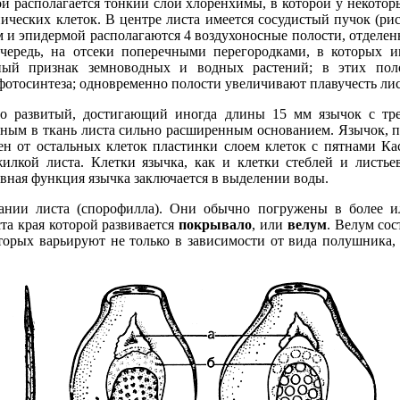
й располагается тонкий слой хлоренхимы, в которой у некото
ических клеток. В центре листа имеется сосудистый пучок (ри
 и эпидермой располагаются 4 воздухоносные полости, отделен
чередь, на отсеки поперечными перегородками, в которых и
рный признак земноводных и водных растений; в этих поло
отосинтеза; одновременно полости увеличивают плавучесть лис
шо развитый, достигающий иногда длины 15 мм язычок с тр
ным в ткань листа сильно расширенным основанием. Язычок, 
ен от остальных клеток пластинки слоем клеток с пятнами Ка
жилкой листа. Клетки язычка, как и клетки стеблей и листь
овная функция язычка заключается в выделении воды.
ании листа (спорофилла). Они обычно погружены в более и
та края которой развивается
покрывало
, или
велум
. Велум сос
торых варьируют не только в зависимости от вида полушника,