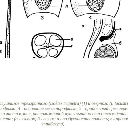
шников трехгранного (Isoёtes triquetra) (1) и озерного (I. lаcustri
рофилла; 4 - основание мегаспорофилла; 5 - продольный срез чер
нки листа в зоне, расположенной чуть выше места отхождения я
а; (а - язычок; б - велум; в - воздухоносная полость; г - провод
трабекула)