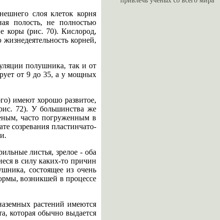
привлечь ученых со всего мира
нешнего слоя клеток корня
ная полость, не полностью
коры (рис. 70). Кислород,
 жизнедеятельность корней,
уляции полушника, так и от
рует от 9 до 35, а у мощных
го) имеют хорошо развитое,
рис. 72). У большинства же
леным, часто погруженным в
ате созревания пластинчато-
и.
ильные листья, зрелое - оба
иеся в силу каких-то причин
ушника, состоящее из очень
ормы, возникшей в процессе
наземных растений имеются
а, которая обычно выдается