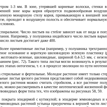
тром 1-3 мм. В зоне, утерявшей корневые волоски, стенки в
енней зоне коры корня образуется подковообразная воздуш
енную монархную стелу корня, примыкающую к внешней зоне 
зе, проходит в воздушную полость и обеспечивает нормальную
условиях.
иральное. Число листьев на стебле зависит как от вида и поп
тания. Например, у полушника индийского число листьев варьи
исло листьев достигает даже 400.
более примитивные листья (например, у полушника трехгранно
леное основание и короткую шиловидную зеленую пластинку (
желтовато-зеленые, шиловидные, шириной 0,4-3,5 мм, с незе
ием (рис. 72). Такого типа листья могли возникнуть в результ
х этапах онтогенеза, т. е. в процессе эволюции по пути неотени
 стерильные и фертильные. Молодое растение имеет только стер
льные листья зрелого растения представляют собой недоразвивш
елого растения можно считать стробилом, а все растение пол
ми, можно рассматривать в качестве неотенической жизненной ф
вовидных форм типа тех, что изображены на рисунках 58, 59.
 покрыта эпидермой с кутикулой; в эпидерме земноводных и 
земноводных растений устьица приурочены к верхней части лист