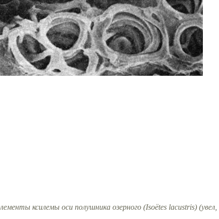
ементы ксилемы оси полушника озерного (Isoёtes lacustris) (увел,