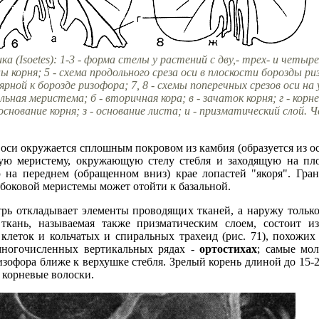
ка (Isoetes): 1-3 - форма стелы у растений с дву,- трех- и четы
ы корня; 5 - схема продольного среза оси в плоскости борозды ри
ярной к борозде ризофора; 7, 8 - схемы поперечных срезов оси на ур
льная меристема; б - вторичная кора; в - зачаток корня; г - корн
основание корня; з - основание листа; и - призматический слой. 
 оси окружается сплошным покровом из камбия (образуется из о
вую меристему, окружающую стелу стебля и заходящую на пло
 на переднем (обращенном вниз) крае лопастей "якоря". Гра
ь боковой меристемы может отойти к базальной.
трь откладывает элементы проводящих тканей, а наружу толь
ткань, называемая также призматическим слоем, состоит и
клеток и кольчатых и спиральных трахеид (рис. 71), похожи
 многочисленных вертикальных рядах -
ортостихах
; самые мол
ризофора ближе к верхушке стебля. Зрелый корень длиной до 15-
 корневые волоски.