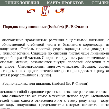
ЭНЦИКЛОПЕДИЯ
КАРТА ПРОЕКТОВ
ССЫЛК
Порядок полушниковые (Isoёtales) (В. Р. Филин)
е многолетние травянистые растения с цельными листьями,
 облиственной стеблевой части и базального корненосца, и
толщением. Стебель простой, редко однажды или дважды в
х-, пятилопастный. Сидящие по спирали листья чаще линейно
идной верхней частью. Спорангии крупные, расположенные на
ополые, мелкие, развиваются внутри споровой оболочки в те
 в споре. Сперматозоиды многожгутиковые. Порядок соде
тво современных представителей которого принадлежат к роду
п
сятся к роду
стилитес
(Stylites).
Род полушник, или шильник (Isoёtes) (В. Р. Филин)
едставляет собой народное греческое название растения, состоящ
; оно означает "то же самое в течение целого года". Использо
ителей лишь одного отнесенного им к этому роду вида -
полу
ие виды полушника, представители которых являются не то