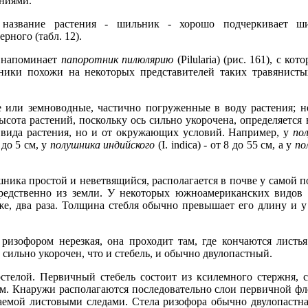
ниями.
 название растения - шильник - хорошо подчеркивает ш
рного (табл. 12).
 напоминает
папоротник пилюлярию
(Pilularia) (рис. 161), с к
ики похожи на некоторых представителей таких травянисты
 или земноводные, частично погруженные в воду растения; н
сота растений, поскольку ось сильно укорочена, определяется
от вида растения, но и от окружающих условий. Например, у
по
 до 5 см, у
полушника индийского
(I. indica) - от 8 до 55 см, а у
по
ика простой и неветвящийся, располагается в почве у самой по
средственно из земли. У некоторых южноамериканских видов 
же, два раза. Толщина стебля обычно превышает его длину и 
изофором нерезкая, она проходит там, где кончаются листья
сильно укорочен, что и стебель, и обычно двулопастный.
стелой. Первичный стебель состоит из ксилемного стержня, 
. Кнаружи располагаются последовательно слои первичной фл
каемой листовыми следами. Стела ризофора обычно двулопастная