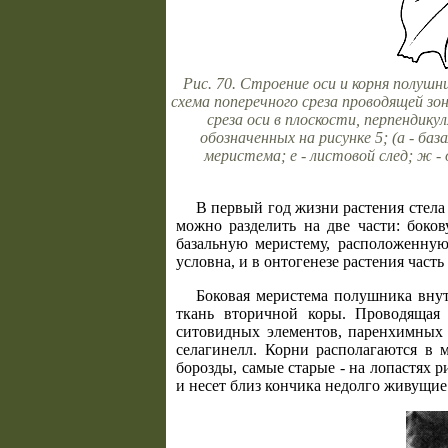
Рис. 70. Строение оси и корня полушни
схема поперечного среза проводящей зон
среза оси в плоскости, перпендикул
обозначенных на рисунке 5; (а - база
меристема; е - листовой след; ж - 
В первый год жизни растения стела
можно разделить на две части: боко
базальную меристему, расположенную
условна, и в онтогенезе растения част
Боковая меристема полушника вну
ткань вторичной коры. Проводящая 
ситовидных элементов, паренхимных 
селагинелл. Корни располагаются в
борозды, самые старые - на лопастях 
и несет близ кончика недолго живущие