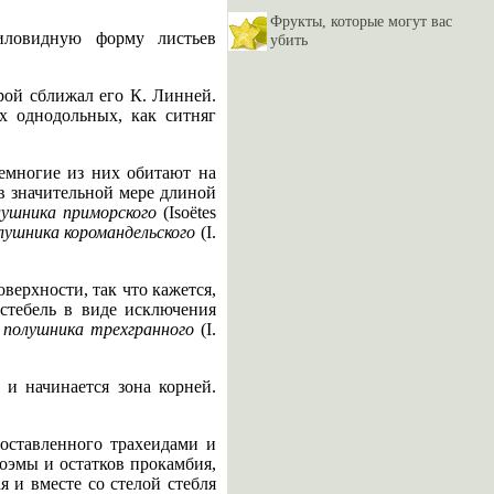
Фрукты, которые могут вас
иловидную форму листьев
убить
оторой сближал его К. Линней.
х однодольных, как ситняг
емногие из них обитают на
 в значительной мере длиной
лушника приморского
(Isoёtes
лушника коромандельского
(I.
верхности, так что кажется,
стебель в виде исключения
у
полушника трехгранного
(I.
 и начинается зона корней.
составленного трахеидами и
оэмы и остатков прокамбия,
 и вместе со стелой стебля