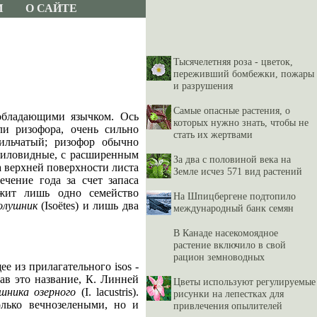
И
О САЙТЕ
Тысячелетняя роза - цветок,
переживший бомбежки, пожары
и разрушения
Самые опасные растения, о
 обладающими язычком. Ось
которых нужно знать, чтобы не
ли ризофора, очень сильно
стать их жертвами
ильчатый; ризофор обычно
-шиловидные, с расширенным
За два с половиной века на
 верхней поверхности листа
Земле исчез 571 вид растений
чение года за счет запаса
ржит лишь одно семейство
На Шпицбергене подтопило
олушник
(Isoёtes) и лишь два
международный банк семян
В Канаде насекомоядное
растение включило в свой
рацион земноводных
ее из прилагательного isos -
вав это название, К. Линней
Цветы используют регулируемые
шника озерного
(I. lacustris).
рисунки на лепестках для
лько вечнозелеными, но и
привлечения опылителей