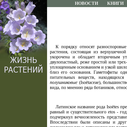
НОВОСТИ
КНИГИ
К порядку относят разноспоровы
растения, состоящая из верхушечной
укорочена и обладает вторичным у
двулопастный, реже простой или тре
уплощенным основанием и узкой шилов
близ его основания. Гаметофиты одн
питательных веществ, находящихся
полушниковые
(Isoёtaceae), большинс
вида, по мнению ряда ботаников, отно
Латинское название рода Isoёtes пр
равный и существительного etos - год
подчеркнул вечнозеленость представ
Впоследствии были описаны и друг