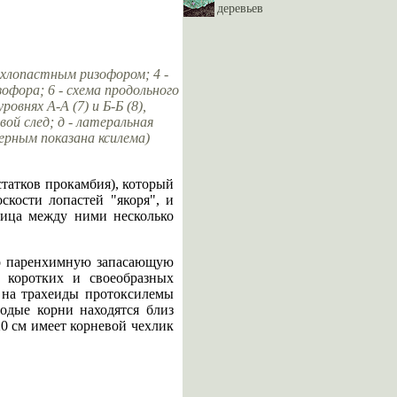
деревьев
рехлопастным ризофором; 4 -
зофора; 6 - схема продольного
овнях А-А (7) и Б-Б (8),
евой след; д - латеральная
Черным показана ксилема)
статков прокамбия), который
скости лопастей "якоря", и
ница между ними несколько
ко паренхимную запасающую
з коротких и своеобразных
х на трахеиды протоксилемы
одые корни находятся близ
20 см имеет корневой чехлик