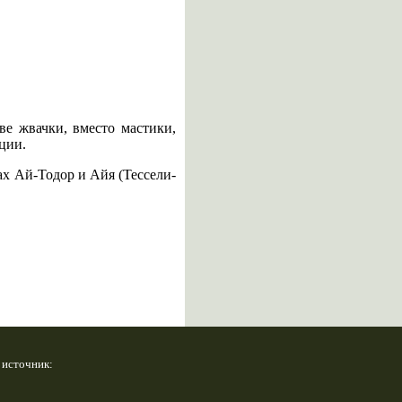
ве жвачки, вместо мастики,
еции.
ах Ай-Тодор и Айя (Тессели-
 источник: