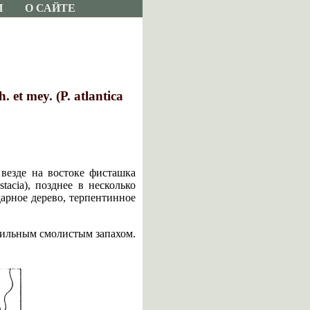
И
О САЙТЕ
et mey. (P. atlantica
 везде на востоке фисташка
tacia), позднее в несколько
дарное дерево, терпентинное
сильным смолистым запахом.