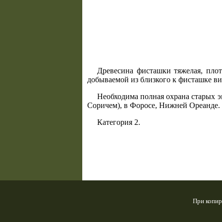
Древесина фисташки тяжелая, плот
добываемой из близкого к фисташке вида
Необходима полная охрана старых э
Соричем), в Форосе, Нижней Ореанде.
Категория 2.
При копир