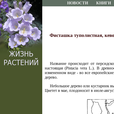
НОВОСТИ
КНИГИ
Фисташка туполистная, кевовое
Название происходит от персидско
настоящая (Pistacia vera L.). В древн
измененном виде - во все европейские
дерево.
Небольшое дерево или кустарник в
Цветет в мае, плодоносит в июле-авгус