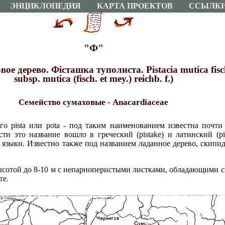
ЭНЦИКЛОПЕДИЯ
КАРТА ПРОЕКТОВ
ССЫЛК
"Ф"
 дерево. Фiсташка туполиста. Pistacia mutica fisch. 
subsp. mutica (fisch. et mey.) reichb. f.)
Семейство сумаховые - Anacardiaceae
го pista или pota - под таким наименованием известна почти
ости это название вошло в греческий (pistake) и латинский (pis
 языки. Известно также под названием ладанное дерево, скипи
ысотой до 8-10 м с непарноперистыми листками, обладающими 
те.