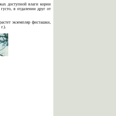
сках доступной влаги корни
густо, в отдалении друг от
растет экземпляр фисташки,
г.).