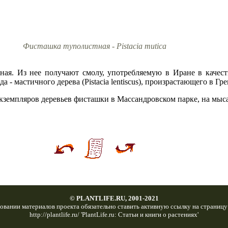
Фисташка туполистная - Pistacia mutica
ная. Из нее получают смолу, употребляемую в Иране в качест
 - мастичного дерева (Pistacia lentiscus), произрастающего в Гр
кземпляров деревьев фисташки в Массандровском парке, на мыс
© PLANTLIFE.RU, 2001-2021
овании материалов проекта обязательно ставить активную ссылку на страницу
http://plantlife.ru/ 'PlantLife.ru: Статьи и книги о растениях'