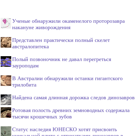
Ученые обнаружили окаменелого проторозавра
накануне живорождения
Представлен практически полный скелет
австралопитека
Полый позвоночник не давал перегреться
зауроподам
В Австралии обнаружили останки гигантского
трилобита
Найдена самая длинная дорожка следов динозавров
Ротовая полость древних земноводных содержала
тысячи крошечных зубов
Статус наследия ЮНЕСКО хотят присвоить
уникальной плите с отпечатками динозавров в