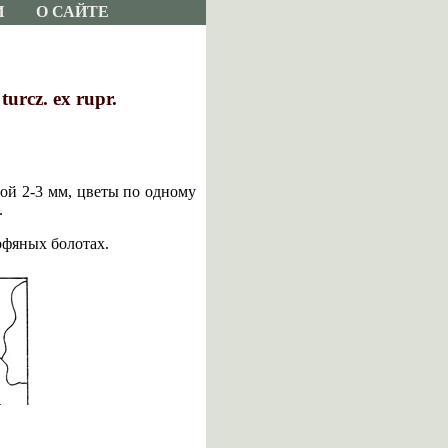
И
О САЙТЕ
rcz. ex rupr.
ой 2-3 мм, цветы по одному
.
рфяных болотах.