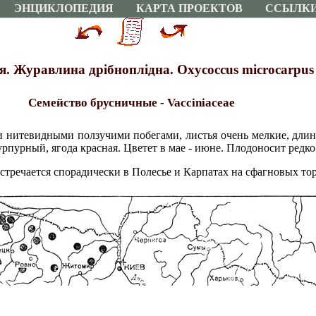
ЭНЦИКЛОПЕДИЯ
КАРТА ПРОЕКТОВ
ССЫЛК
 Журавлина дрiбноплiдна. Oxycoccus microcarpus tu
Семейство брусничные - Vacciniaceae
 нитевидными ползучими побегами, листья очень мелкие, длин
рпурный, ягода красная. Цветет в мае - июне. Плодоносит редко
стречается спорадически в Полесье и Карпатах на сфагновых то