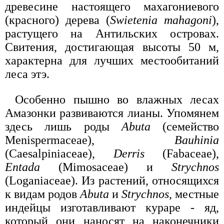
древесине настоящего махагониевого
(красного) дерева (
Swietenia mahagoni
),
растущего на Антильских островах.
Свитения, достигающая высоты 50 м,
характерна для лучших местообитаний
леса этэ.
Особенно пышно во влажных лесах
Амазонки развиваются лианы. Упомянем
здесь лишь роды
Abuta
(семейство
Menispermaceae),
Bauhinia
(Саеsalpiniaceae),
Derris
(Fabaceae),
Entada
(Mimosaceae) и
Strychnos
(Loganiaceae). Из растений, относящихся
к видам родов
Abuta
и
Strychnos
, местные
индейцы изготавливают кураре - яд,
который они наносят на наконечники