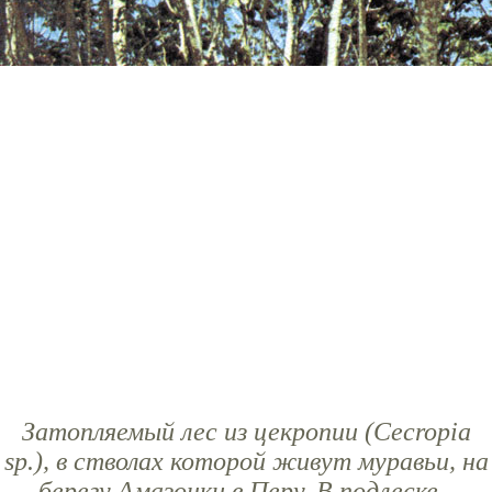
Затопляемый лес из цекропии (Cecropia
sp.), в стволах которой живут муравьи, на
берегу Амазонки в Перу. В подлеске -