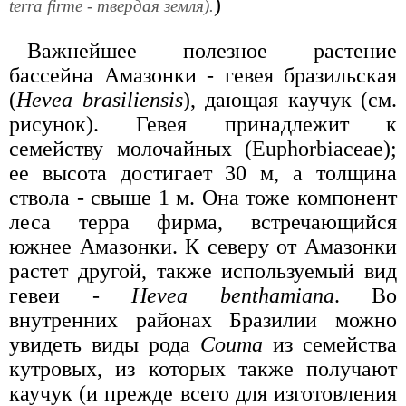
)
terra firme - твердая земля).
Важнейшее полезное растение
бассейна Амазонки - гевея бразильская
(
Hevea brasiliensis
), дающая каучук (см.
рисунок). Гевея принадлежит к
семейству молочайных (Euphorbiaceae);
ее высота достигает 30 м, а толщина
ствола - свыше 1 м. Она тоже компонент
леса терра фирма, встречающийся
южнее Амазонки. К северу от Амазонки
растет другой, также используемый вид
гевеи -
Hevea benthamiana
. Во
внутренних районах Бразилии можно
увидеть виды рода
Couma
из семейства
кутровых, из которых также получают
каучук (и прежде всего для изготовления