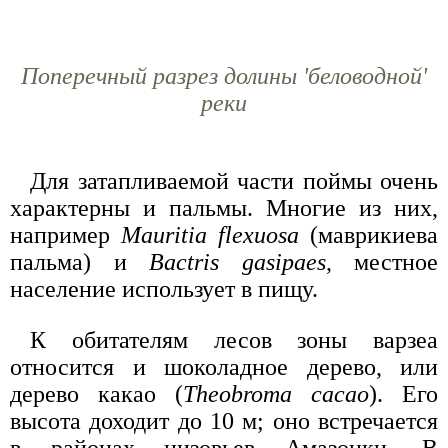
Поперечный разрез долины 'беловодной'
реки
Для затапливаемой части поймы очень
характерны и пальмы. Многие из них,
например
Mauritia flexuosa
(маврикиева
пальма) и
Bactris gasipaes
, местное
население использует в пищу.
К обитателям лесов зоны варзеа
относится и шоколадное дерево, или
дерево какао (
Theobroma cacao
). Его
высота доходит до 10 м; оно встречается
в районах низовьев Амазонки. В