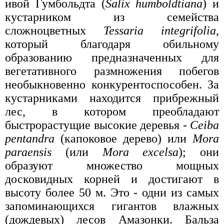
ивой Гумбольдта (
Salix humboldtiana
) и
кустарником из семейства
сложноцветных
Tessaria integrifolia
,
который благодаря обильному
образованию предназначенных для
вегетативного размножения побегов
необыкновенно конкурентоспособен. За
кустарниками находится прибрежный
лес, в котором преобладают
быстрорастущие высокие деревья -
Ceiba
pentandra
(капоковое дерево) или
Mora
paraensis
(или
Mora excelsa
); они
образуют множество мощных
досковидных корней и достигают в
высоту более 50 м. Это - одни из самых
запоминающихся гигантов влажных
(дождевых) лесов Амазонки. Бальза