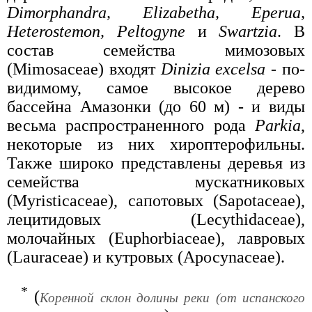
Dimorphandra, Elizabetha, Eperua,
Heterostemon, Peltogyne
и
Swartzia
. В
состав семейства мимозовых
(Mimosaceae) входят
Dinizia excelsa
- по-
видимому, самое высокое дерево
бассейна Амазонки (до 60 м) - и виды
весьма распространенного рода
Parkia
,
некоторые из них хироптерофильны.
Также широко представлены деревья из
семейства мускатниковых
(Myristicaceae), сапотовых (Sapotaceae),
лецитидовых (Lecythidaceae),
молочайных (Euphorbiaceae), лавровых
(Lauraceae) и кутровых (Аросуnасеае).
*
(
Коренной склон долины реки (от испанского