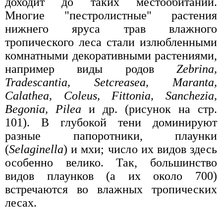
доходит до таких местообитаний.
Многие "пестролистные" растения
нижнего яруса трав влажного
тропического леса стали излюбленными
комнатными декоративными растениями,
например виды родов
Zebrina,
Tradescantia, Setcreasea, Maranta,
Calathea, Coleus, Fittonia, Sanchezia,
Begonia, Pilea
и др. (рисунок на стр.
101). В глубокой тени доминируют
разные папоротники, плаунки
(
Selaginella
) и мхи; число их видов здесь
особенно велико. Так, большинство
видов плаунков (а их около 700)
встречаются во влажных тропических
лесах.