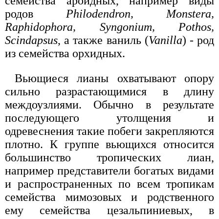
семейства ароидных, например виды
родов
Philodendron, Monstera,
Raphidophora, Syngonium, Pothos,
Scindapsus
, а также ваниль (
Vanilla
) - род
из семейства орхидных.
Вьющиеся лианы охватывают опору
сильно разрастающимися в длину
междоузлиями. Обычно в результате
последующего утолщения и
одревеснения такие побеги закрепляются
плотно. К группе вьющихся относится
большинство тропических лиан,
например представители богатых видами
и распространенных по всем тропикам
семейства мимозовых и родственного
ему семейства цезальпиниевых, в