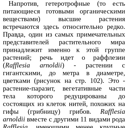
Напротив, гетеротрофные (то есть
питающиеся готовыми органическими
веществами) высшие растения
встречаются здесь относительно редко.
Правда, один из самых примечательных
представителей растительного мира
принадлежит именно к этой группе
растений; речь идет о раффлезии
(
Rafflesia arnoldii
) - растении с
гигантскими, до метра в диаметре,
цветками (рисунок на стр. 102). Это -
растение-паразит, вегетативные части
тела которого редуцированы до
состоящих из клеток нитей, похожих на
гифы (грибницу) грибов.
Rafflesia
arnoldii
вместе с другими 11 видами рода
Rafflesia
, имеющими менее крупные