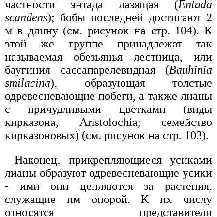
частности энтада лазящая (
Entada
scandens
); бобы последней достигают 2
м в длину (см. рисунок на стр. 104). К
этой же группе принадлежат так
называемая обезьянья лестница, или
баугиния сассапарелевидная (
Bauhinia
smilacina
), образующая толстые
одревесневающие побеги, а также лианы
с причудливыми цветками (виды
кирказона, Aristolochia; семейство
кирказоновых) (см. рисунок на стр. 103).
Наконец, прикрепляющиеся усиками
лианы образуют одревесневающие усики
- ими они цепляются за растения,
служащие им опорой. К их числу
относятся представители