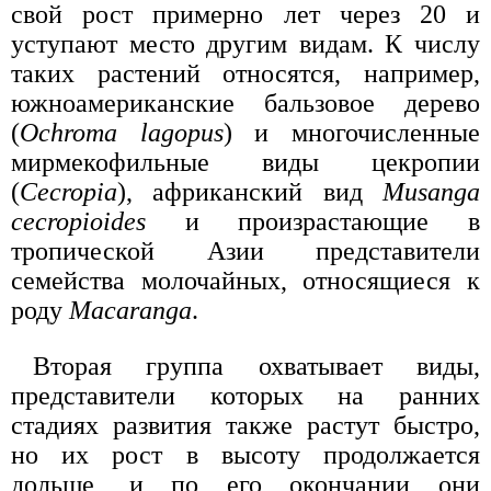
свой рост примерно лет через 20 и
уступают место другим видам. К числу
таких растений относятся, например,
южноамериканские бальзовое дерево
(
Ochroma lagopus
) и многочисленные
мирмекофильные виды цекропии
(
Cecropia
), африканский вид
Musanga
cecropioides
и произрастающие в
тропической Азии представители
семейства молочайных, относящиеся к
роду
Macaranga
.
Вторая группа охватывает виды,
представители которых на ранних
стадиях развития также растут быстро,
но их рост в высоту продолжается
дольше, и по его окончании они