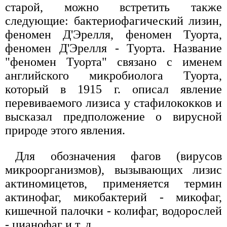
старой, можно встретить также
следующие: бактериофагический лизин,
феномен Д'Эрелля, феномен Туорта,
феномен Д'Эрелля - Туорта. Название
"феномен Туорта" связано с именем
английского микробиолога Туорта,
который в 1915 г. описал явление
перевиваемого лизиса у стафилококков и
высказал предположение о вирусной
природе этого явления.
Для обозначения фагов (вирусов
микроорганизмов), вызывающих лизис
актиномицетов, применяется термин
актинофаг, микобактерий - микофаг,
кишечной палочки - колифаг, водорослей
- цианофаг и т. д.