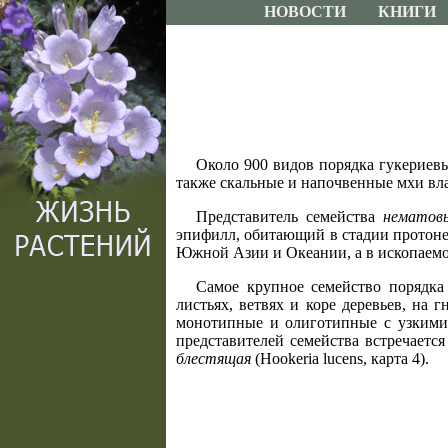
НОВОСТИ
КНИГИ
Около 900 видов порядка гукериевы
также скальные и напочвенные мхи вл
Представитель семейства
нематов
эпифилл, обитающий в стадии протоне
Южной Азии и Океании, а в ископаемо
Самое крупное семейство порядка
листьях, ветвях и коре деревьев, на 
монотипные и олиготипные с узкими 
представителей семейства встречаетс
блестящая
(Hookeria lucens, карта 4).