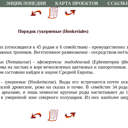
ЭНЦИКЛОПЕДИЯ
КАРТА ПРОЕКТОВ
ССЫЛК
Порядок гукериевые (Hookeriales)
х (относящиеся к 45 родам и 6 семействам) - премущественно 
ажных тропиков. Вегетативное размножение - посредством нитч
ых
(Nemataceae) -
эфемеропсис тибоденский
(Ephemeropsis tjib
мы на листьях и коре вечнозеленых цветковых и папоротников. 
м состоянии найден в эоцене Средней Европы.
 -
гукериевые
(Hookeriaceae). Виды его встречаются почти ис
гнилой древесине, реже на скалах и почве. В семействе 34 ро
ареалами, и лишь немногие крупные роды насчитывают до 10
я в умеренной зоне северного полушария. Из них наиболее ши