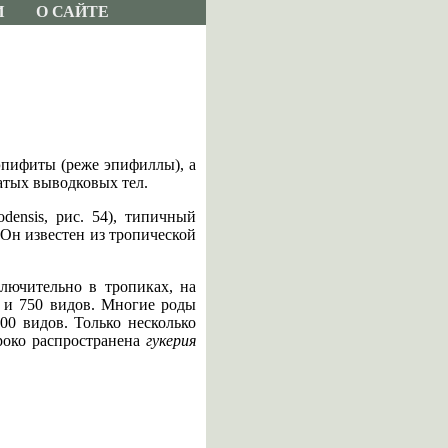
И
О САЙТЕ
эпифиты (реже эпифиллы), а
атых выводковых тел.
odensis, рис. 54), типичный
Он известен из тропической
ключительно в тропиках, на
да и 750 видов. Многие роды
0 видов. Только несколько
роко распространена
гукерия