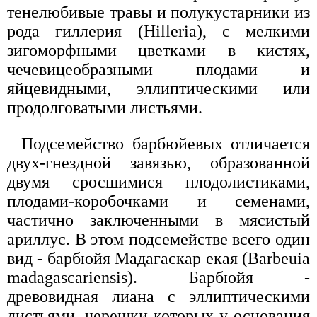
тенелюбивые травы и полукустарники из
рода гиллерия (Hilleria), с мелкими
зигоморфными цветками в кистях,
чечевицеобразными плодами и
яйцевидными, эллиптическими или
продолговатыми листьями.
Подсемейство барбюйевых отличается
двух-гнездной завязью, образованной
двумя сросшимися плодолистиками,
плодами-коробочками и семенами,
частично заключенными в мясистый
ариллус. В этом подсемействе всего один
вид - барбюйя Мадагаскар екая (Barbeuia
madagascariensis). Барбюйя -
древовидная лиана с эллиптическими
листьями, черешки которых у основания