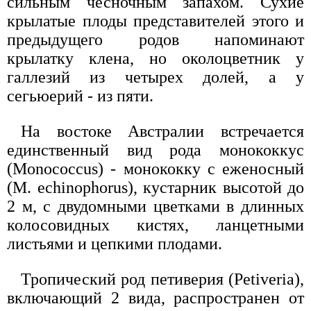
сильным чесночным запахом. Сухие
крылатые плоды представителей этого и
предыдущего родов напоминают
крылатку клена, но околоцветник у
галлезий из четырех долей, а у
сегьюерий - из пяти.
На востоке Австралии встречается
единственный вид рода монококкус
(Monococcus) - монококку с еженосный
(М. echinophorus), кустарник высотой до
2 м, с двудомными цветками в длинных
колосовидных кистях, ланцетными
листьями и цепкими плодами.
Тропический род петиверия (Petiveria),
включающий 2 вида, распространен от