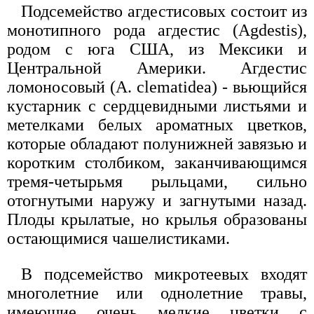
Подсемейство агдестисовых состоит из
монотипного рода агдестис (Agdestis),
родом с юга США, из Мексики и
Центральной Америки. Агдестис
ломоносовый (A. clematidea) - вьющийся
кустарник с сердцевидными листьями и
метелками белых ароматных цветков,
которые обладают полунижней завязью и
коротким столбиком, заканчивающимся
тремя-четырьмя рыльцами, сильно
отогнутыми наружу и загнутыми назад.
Плоды крылатые, но крылья образованы
остающимися чашелистиками.
В подсемейство микротеевых входят
многолетние или однолетние травы,
имеющие очень мелкие цветки с