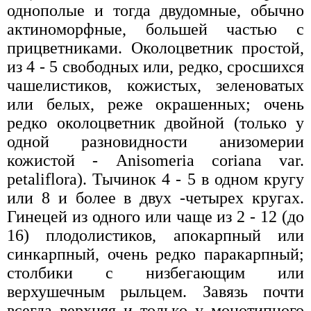
однополые и тогда двудомные, обычно
актиноморфные, большей частью с
прицветниками. Околоцветник простой,
из 4 - 5 свободных или, редко, сросшихся
чашелистиков, кожистых, зеленоватых
или белых, реже окрашенных; очень
редко околоцветник двойной (только у
одной разновидности анизомерии
кожистой - Anisomeria coriana var.
petaliflorа). Тычинок 4 - 5 в одном кругу
или 8 и более в двух -четырех кругах.
Гинецей из одного или чаще из 2 - 12 (до
16) плодолистиков, апокарпный или
синкарпный, очень редко паракарпный;
столбики с низбегающим или
верхушечным рыльцем. Завязь почти
всегда верхняя и только у монотипного