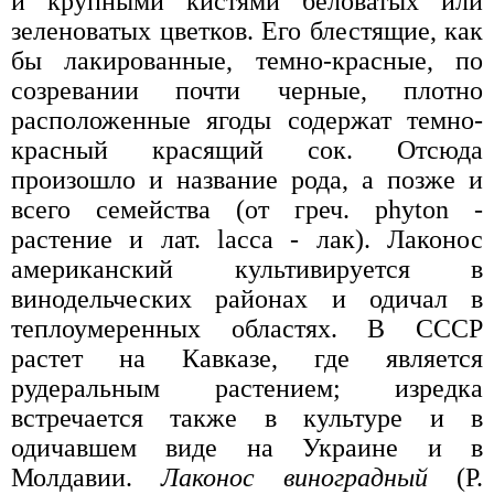
и крупными кистями беловатых или
зеленоватых цветков. Его блестящие, как
бы лакированные, темно-красные, по
созревании почти черные, плотно
расположенные ягоды содержат темно-
красный красящий сок. Отсюда
произошло и название рода, а позже и
всего семейства (от греч. phyton -
растение и лат. lacca - лак). Лаконос
американский культивируется в
винодельческих районах и одичал в
теплоумеренных областях. В СССР
растет на Кавказе, где является
рудеральным растением; изредка
встречается также в культуре и в
одичавшем виде на Украине и в
Молдавии.
Лаконос виноградный
(P.