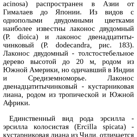
acinosa) распространен в Азии от
Гималаев до Японии. Из видов с
однополыми двудомными цветками
наиболее известны лаконос двудомный
(P. dioica) и лаконос двенадцатиты-
чинковый (P. dodecandra, рис. 183).
Лаконос двудомный - толстостебельное
дерево высотой до 20 м, родом из
Южной Америки, но одичавший в Индии
и Средиземноморье. Лаконос
двенадцатитычинковый - кустарниковая
лиана, родом из тропической и Южной
Африки.
Единственный вид рода эрсилла -
эрсилла колосистая (Ercilla spicata) -
кустарниковая лиана из Чили, отличается