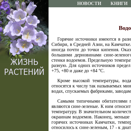
НОВОСТИ
КНИГИ
Водо
Горячие источники имеются в разн
Сибири, в Средней Азии, на Камчатке
иногда почти до точки кипения. Оказ
большими дерновинами сине-зелено
стенки водоемов. Предельную температ
разную. Для одних источников предел 
+75, +80 и даже до +84 °С.
Кроме высокой температуры, вода
относятся к числу так называемых ми
водах, спускаемых фабриками, заводам
Самыми типичными обитателями го
являются сине-зеленые. К ним относи
температуру. В значительном количест
окраинам водоемов. Наконец, меньше 
горячих источниках Камчатки, темпер
относилось к сине-зеленым, 17 - к ди