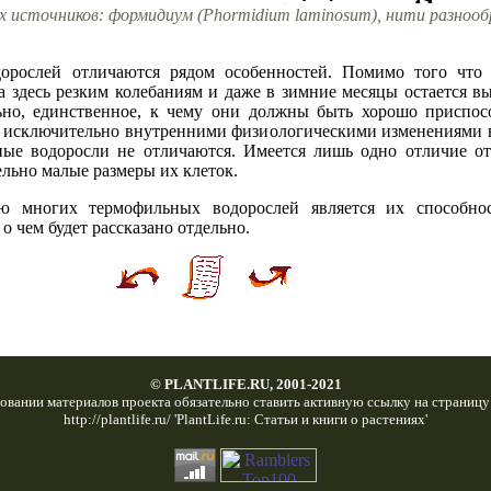
их источников: формидиум (Phormidium laminosum), нити разнооб
орослей отличаются рядом особенностей. Помимо того что 
а здесь резким колебаниям и даже в зимние месяцы остается в
ьно, единственное, к чему они должны быть хорошо приспос
я исключительно внутренними физиологическими изменениями в
ые водоросли не отличаются. Имеется лишь одно отличие от
тельно малые размеры их клеток.
ью многих термофильных водорослей является их способн
о чем будет рассказано отдельно.
© PLANTLIFE.RU, 2001-2021
овании материалов проекта обязательно ставить активную ссылку на страницу
http://plantlife.ru/ 'PlantLife.ru: Статьи и книги о растениях'