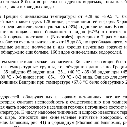
рых только 8 были встречены и в других водоемах, тогда как 
лых, так и в холодных водах.
в Греции с диапазоном температуры от +28 до +89,5 °С бы
й насчитывает здесь 128 видов, разновидностей и форм. Хар
ые представители, меньшую часть (23%) - одноклеточные. В свою
очниках подавляющее большинство видов (67%) относится к
вителей порядка ностоковых (Nostocales) примерно в 7 раз мень
леблется очень значительно - от 15 до 83, но преобладающего, 
Сходные данные получены и для хорошо изученных горячих и
 обнаружено еще больше, 166 видов сине-зеленых водорослей.
ем меньше видов может их населять. Больше всего видов было в
 на температурные группы, то, объединив данные по Греции
35 найдено 65 видов; при +35... +40 °С - 85+86 видов; при +45.
: +80 °С - 0-6 видов; при +85-.. +90 °С - 0-2 вида. Однако для д
точниках Венгрии при температуре +67,8 °С было обнаружено 29
дорослей, обнаруженных в горячих источниках, все же с
которых считают неспособность к существованию при темпера
шая часть водорослевого населения горячих источников состоит 
пературе. К числу наиболее типичных и широко известных те
го шара, относятся две сине-зеленые нитчатые водоросли, 
ladus 1аminosus, рис. 41) и формидиум (Phormidium laminosum, р