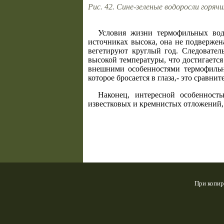
Рис. 42. Сине-зеленые водоросли горяч
Условия жизни термофильных вод
источниках высока, она не подвержен
вегетируют круглый год. Следовател
высокой температуры, что достигаетс
внешними особенностями термофильн
которое бросается в глаза,- это сравни
Наконец, интересной особенност
известковых и кремнистых отложений, 
При копир