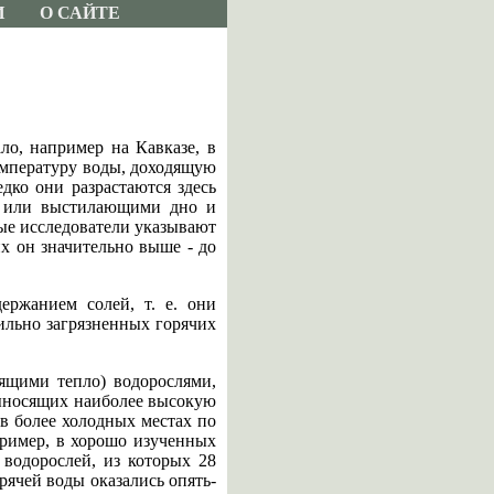
И
О САЙТЕ
о, например на Кавказе, в
емпературу воды, доходящую
дко они разрастаются здесь
ы или выстилающими дно и
ные исследователи указывают
их он значительно выше - до
ержанием солей, т. е. они
ильно загрязненных горячих
ящими тепло) водорослями,
выносящих наиболее высокую
 в более холодных местах по
пример, в хорошо изученных
 водорослей, из которых 28
рячей воды оказались опять-