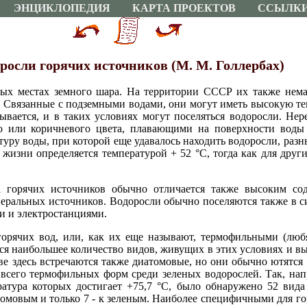
ЭНЦИКЛОПЕДИЯ
КАРТА ПРОЕКТОВ
ССЫЛК
росли горячих источников (М. М. Голлербах)
ых местах земного шара. На территории СССР их также немал
. Связанные с подземными водами, они могут иметь высокую т
ывается, и в таких условиях могут поселяться водоросли. Нере
го или коричневого цвета, плавающими на поверхности вод
уру воды, при которой еще удавалось находить водоросли, раз
жизни определяется температурой + 52 °С, тогда как для друг
 горячих источников обычно отличается также высоким сод
неральных источников. Водоросли обычно поселяются также в с
и и электростанциями.
рячих вод, или, как их еще называют, термофильными (люб
тся наибольшее количество видов, живущих в этих условиях и 
ве здесь встречаются также диатомовые, но они обычно ютятся
всего термофильных форм среди зеленых водорослей. Так, на
атура которых достигает +75,7 °С, было обнаружено 52 вида
атомовым и только 7 - к зеленым. Наиболее специфичными для го