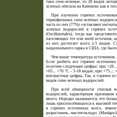
таки сине-зеленые, из 28 видов кото
зеленых обитала на Камчатке как в теп
При изучении горячих источнико
термофильных сине-зеленых водоросле
часть из них (77%) составляют нитчат
зеленых водорослей в горячих ист
(Oscillatoriales), тогда как предста
населяющих тот или иной источник, ко
из них достигает всего 2-5 видов. 
национального парка в США, где было
Чем выше температура источников, т
Если разбить все горячие источники
получим следующие цифры: при +28... +
+65... +70 °С - 5-18 видов; при +75...
контрастные цифры. Так, в горячих ис
видов сине-зеленых водорослей.
При всей обширности списков во
водорослей, характерным признаком 
много. Нередко оказывается, что боль
лишь приспособившихся к высокой тем
в горячих источниках всего, земно
разрастания,- мастигокладус (Mastigoc