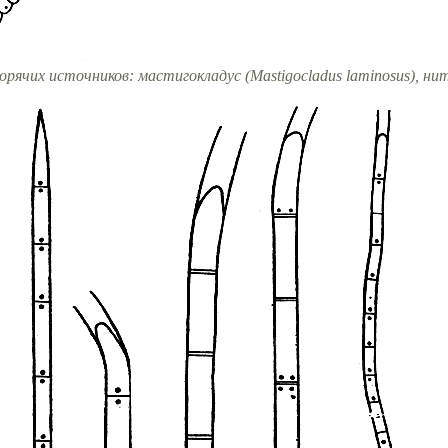
горячих источников: мастигокладус (Mastigocladus laminosus), н