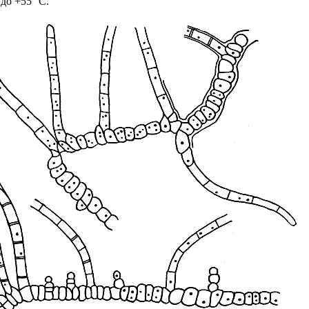
до +55 °С.