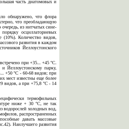
большая часть диатомовых и
ло обнаружено, что флора
актерно, что преобладающую
 очередь, из нитчатых сине-
 порядку осциллаториевых
ше (10%). Количество видов,
массового развития в каждом
сточников Йеллоустонского
стречено при +35... +45 °С.
 и Йеллоустонскому парку,
.. +50 °С - 60-68 видов; при
ругих мест известны еще более
 видов, а при +75,8 °С - 14
пецифически термофильных
туре ниже + 30 °С, не так
из водорослей холодных вод,
рмофилов, распространенных
способные давать массовые
ис.42). Наилучшего развития