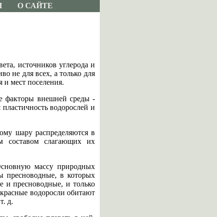
И
О САЙТЕ
ета, источников углерода и
о не для всех, а только для
 и мест поселения.
е факторы внешней среды -
я пластичность водорослей и
ому шару распределяются в
ым составом слагающих их
 Основную массу природных
 пресноводные, в которых
е и пресноводные, и только
и красные водоросли обитают
. д.