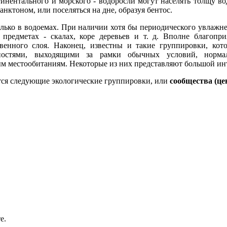
тинентального и морского - водоросли могут населять толщу во
нктоном, или поселяться на дне, образуя бентос.
олько в водоемах. При наличии хотя бы периодического увлажн
предметах - скалах, коре деревьев и т. д. Вполне благопри
енного слоя. Наконец, известны и такие группировки, кото
ностями, выходящими за рамки обычных условий, норма
 местообитаниям. Некоторые из них представляют большой инт
тся следующие экологические группировки, или
сообщества (це
е.