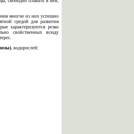
ды, свободно плавать в ней,
ения многие из них успешно
ятной средой для развития
рые характеризуются резко
льно свойственных всюду
ерес.
нозы)
, водорослей: