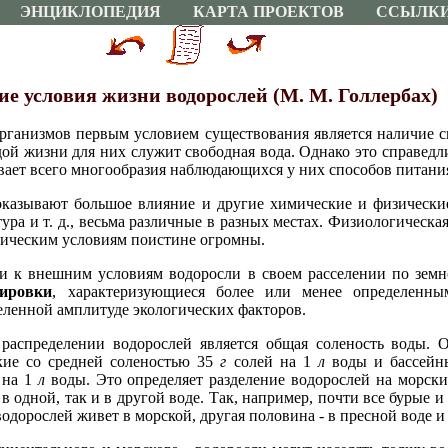
ЭНЦИКЛОПЕДИЯ
КАРТА ПРОЕКТОВ
ССЫЛК
е условия жизни водорослей (М. М. Голлербах)
рганизмов первым условием существования является наличие св
ой жизни для них служит свободная вода. Однако это справедлив
ает всего многообразия наблюдающихся у них способов питания
оказывают большое влияние и другие химические и физически
ура и т. д., весьма различные в разных местах. Физиологическа
гическим условиям поистине огромны.
и к внешним условиям водоросли в своем расселении по земн
пировки
, характеризующиеся более или менее определенн
еленной амплитуде экологических факторов.
распределении водорослей является общая соленость воды.
кие со средней соленостью 35
г
солей на 1
л
воды и бассейны
на 1
л
воды. Это определяет разделение водорослей на морски
в одной, так и в другой воде. Так, например, почти все бурые 
дорослей живет в морской, другая половина - в пресной воде и т