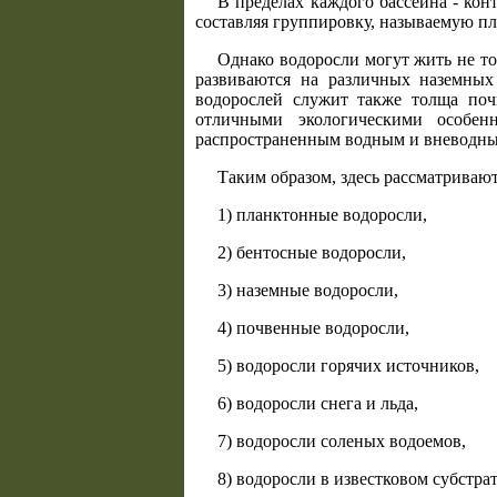
В пределах каждого бассейна - кон
составляя группировку, называемую пла
Однако водоросли могут жить не т
развиваются на различных наземных 
водорослей служит также толща почв
отличными экологическими особен
распространенным водным и вневодным
Таким образом, здесь рассматриваю
1) планктонные водоросли,
2) бентосные водоросли,
3) наземные водоросли,
4) почвенные водоросли,
5) водоросли горячих источников,
6) водоросли снега и льда,
7) водоросли соленых водоемов,
8) водоросли в известковом субстрат