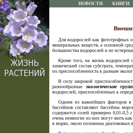
НОВОСТИ
КНИГИ
Внешни
Для водорослей как фототрофных о
минеральных веществ, а основной сред
большинства водорослей и не исчерпыв
Кроме того, на жизнь водорослей 
химический состав субстрата, температ
их приспособленность к разным эколо
В силу широкой приспособленност
разнообразные
экологические груп
водорослей, приспособленных к опред
Одним из важнейших факторов в 
бассейнов составляют бассейны морс
содержится солей примерно 0,01-0,5
г
очень немногие из них могут жить как 
в морях, около половины диатомовых во