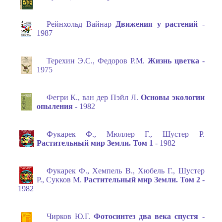
Рейнхольд Вайнар
Движения у растений
-
1987
Терехин Э.С., Федоров Р.М.
Жизнь цветка
-
1975
Фегри К., ван дер Пэйл Л.
Основы экологии
опыления
- 1982
Фукарек Ф., Мюллер Г., Шустер Р.
Растительный мир Земли. Том 1
- 1982
Фукарек Ф., Хемпель В., Хюбель Г., Шустер
Р., Сукков М.
Растительный мир Земли. Том 2
-
1982
Чирков Ю.Г.
Фотосинтез два века спустя
-