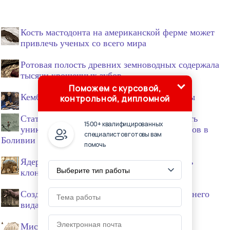
Кость мастодонта на американской ферме может
привлечь ученых со всего мира
Ротовая полость древних земноводных содержала
тысячи крошечных зубов
Поможем с курсовой,
Кембрийский взрыв происходил в две фазы
контрольной, дипломной
Статус наследия ЮНЕСКО хотят присвоить
1500+ квалифицированных
уникальной плите с отпечатками динозавров в
специалистов готовы вам
Боливии
помочь
Ядер нет. Ученые опровергли возможность
клонирования мамонта
Создана самая точная реконструкция внешнего
вида тираннозавра
Мисс Лия — королева сапиенсов