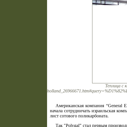
Теплица с к
holland_26966671.htm#query=%D1%8
Американская компания “General El
начала сотрудничать израильская комп
лист сотового поликарбоната.
Так "Polygal” стал первым производ