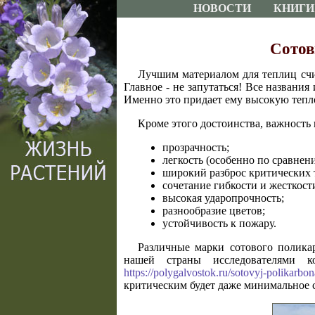
НОВОСТИ
КНИГИ
Сотов
Лучшим материалом для теплиц счи
Главное - не запутаться! Все названия
Именно это придает ему высокую тепл
Кроме этого достоинства, важность
прозрачность;
легкость (особенно по сравнен
широкий разброс критических 
сочетание гибкости и жесткост
высокая ударопрочность;
разнообразие цветов;
устойчивость к пожару.
Различные марки сотового полика
нашей страны исследователями 
https://polygalvostok.ru/sotovyj-polikarbona
критическим будет даже минимальное 