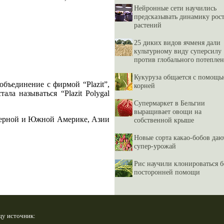
Нейронные сети научились
предсказывать динамику рос
растений
25 диких видов ячменя дали
культурному виду суперсилу
против глобального потепле
Кукуруза общается с помощь
объединение с фирмой “Plazit”,
корней
ла называться “Plazit Polygal
Супермаркет в Бельгии
выращивает овощи на
еверной и Южной Америке, Азии
собственной крыше
Новые сорта какао-бобов даю
супер-урожай
Рис научили клонироваться б
посторонней помощи
цу источник: