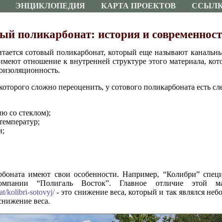
ЭНЦИКЛОПЕДИЯ
КАРТА ПРОЕКТОВ
ССЫЛ
ый поликарбонат: история и современност
тается сотовый поликарбонат, который еще называют канальн
 имеют отношение к внутренней структуре этого материала, кото
оизоляционность.
 которого сложно переоценить, у сотового поликарбоната есть 
ию со стеклом);
температур;
и;
рбоната имеют свои особенности. Например, “Колибри” специ
компании “Полигаль Восток”. Главное отличие этой 
t/kolibri-sotovyj/
- это снижение веса, который и так являлся неб
снижение веса.