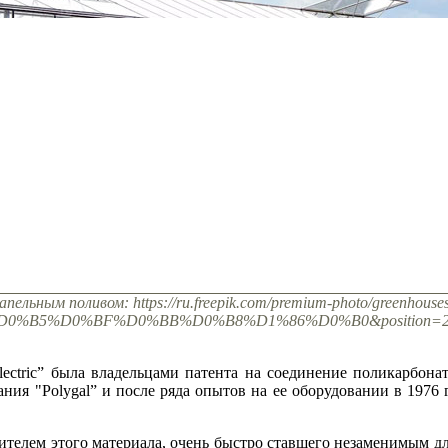
апельным поливом: https://ru.freepik.com/premium-photo/greenhouses
2%D0%B5%D0%BF%D0%BB%D0%B8%D1%86%D0%B0&position=22&
ectric” была владельцами патента на соединение поликарбонат
ания "Polygal” и после ряда опытов на ее оборудовании в 1976
ителем этого материала, очень быстро ставшего незаменимым дл