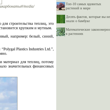
Топ-10 самых ядовитых
оликарбонаты#/media/
растений в мире
Десять фактов, которые вы не
знали о бамбуке
 для строительства теплиц, это
 становится хрупким и мутным.
Математические закономерно
в растениях
ивый, например: белый, синий,
lygal Plastics Industries Ltd.”,
мно.
ли материал для теплиц, потому
овало значительных финансовых