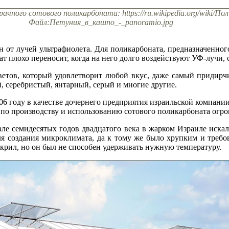
ачного сотового поликарбоната: https://ru.wikipedia.org/wiki/П
Файл:Петуния_в_кашпо_-_panoramio.jpg
от лучей ультрафиолета. Для поликарбоната, предназначенного
ат плохо переносит, когда на него долго воздействуют УФ-лучи,
ветов, который удовлетворит любой вкус, даже самый придирч
, серебристый, янтарный, серый и многие другие.
6 году в качестве дочернего предприятия израильской компании “Po
 по производству и использованию сотового поликарбоната огро
але семидесятых годов двадцатого века в жарком Израиле иска
ля создания микроклимата, да к тому же было хрупким и треб
рил, но он был не способен удерживать нужную температуру.