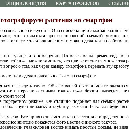
ЭНЦИКЛОПЕДИЯ
КАРТА ПРОЕКТОВ
ССЫЛК
отографируем растения на смартфон
разительного искусства. Она способна не только запечатлеть мо
тают, что заниматься профессиональной сьемкой можно, тол
ло кто знает, что хорошие снимки можно делать и на собствен
ь и на улице, и в помещении. По мере смены времен года мы 
истве поближе, можно заметить, что цвет состоит из множества 
 вопрос о том, как через камеру смартфона передать эту красоту
омогут вам сделать идеальное фото на смартфон:
ояться выглядеть глупо. Объект вашей съемки может оказатьс
ься от интересного снимка только из-за боязни выглядеть не
о стоит того!
в портретном режиме. Он отлично подойдет для сьемки раст
 небольшую или мягкую глубину резкости. Результат будет выгл
е.
акурсов. Все привыкли смотреть на растения с определенного 
тереснее зрителю покажется фото цветка с низкого ракурса.
овеческий глаз склонен воспринимать простые формы, не вдав