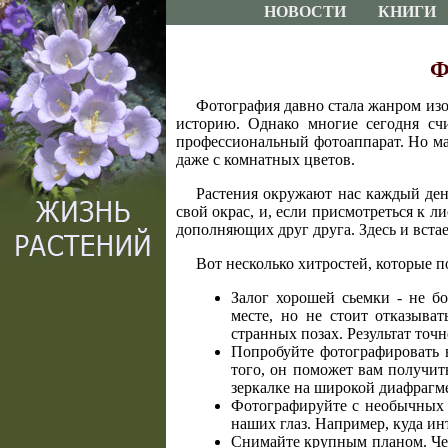
НОВОСТИ
КНИГИ
Ф
Фотография давно стала жанром изоб
историю. Однако многие сегодня счи
профессиональный фотоаппарат. Но ма
даже с комнатных цветов.
Растения окружают нас каждый ден
свой окрас, и, если присмотреться к л
дополняющих друг друга. Здесь и встает
Вот несколько хитростей, которые п
Залог хорошей сьемки - не б
месте, но не стоит отказыват
странных позах. Результат точн
Попробуйте фотографировать 
того, он поможет вам получить
зеркалке на широкой диафрагм
Фотографируйте с необычных р
наших глаз. Например, куда ин
Снимайте крупным планом. Чел