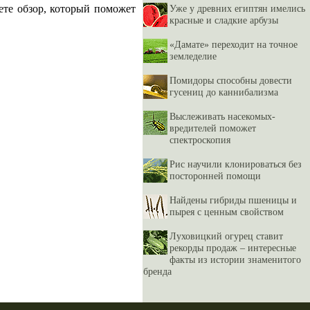
дете обзор, который поможет
Уже у древних египтян имелись
красные и сладкие арбузы
«Дамате» переходит на точное
земледелие
Помидоры способны довести
гусениц до каннибализма
Выслеживать насекомых-
вредителей поможет
спектроскопия
Рис научили клонироваться без
посторонней помощи
Найдены гибриды пшеницы и
пырея с ценным свойством
Луховицкий огурец ставит
рекорды продаж – интересные
факты из истории знаменитого
бренда