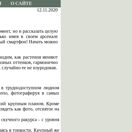
И
О САЙТЕ
12.11.2020
мент, но и рассказать целую
ько имея в своем арсенале
ный смартфон! Начать можно
видим, как растения меняют
разных оттенков, гармонично
, случайно ее не изуродовав.
я в труднодоступном людном
лепо, фотографируя в самых
ений крупным планом. Кроме
ядеть как фото, отснятое на
скучного ракурса - с уровня
аясь в тонкости. Крупный же