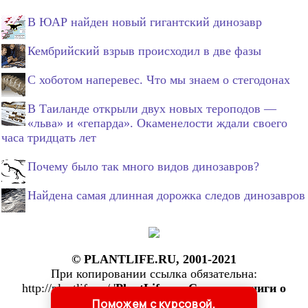
В ЮАР найден новый гигантский динозавр
Кембрийский взрыв происходил в две фазы
С хоботом наперевес. Что мы знаем о стегодонах
В Таиланде открыли двух новых тероподов —
«льва» и «гепарда». Окаменелости ждали своего
часа тридцать лет
Почему было так много видов динозавров?
Найдена самая длинная дорожка следов динозавров
© PLANTLIFE.RU, 2001-2021
При копировании ссылка обязательна:
http://plantlife.ru/ '
PlantLife.ru: Статьи и книги о
растениях
'
Поможем с курсовой,