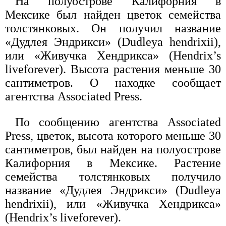
На полуострове Калифорния в
Мексике был найден цветок семейства
толстянковых. Он получил название
«Дудлея Эндрикси» (Dudleya hendrixii),
или «Живучка Хендрикса» (Hendrix’s
liveforever). Высота растения меньше 30
сантиметров. О находке сообщает
агентства Associated Press.
По сообщению агентства Associated
Press, цветок, высота которого меньше 30
сантиметров, был найден на полуострове
Калифорния в Мексике. Растение
семейства толстянковых получило
название «Дудлея Эндрикси» (Dudleya
hendrixii), или «Живучка Хендрикса»
(Hendrix’s liveforever).