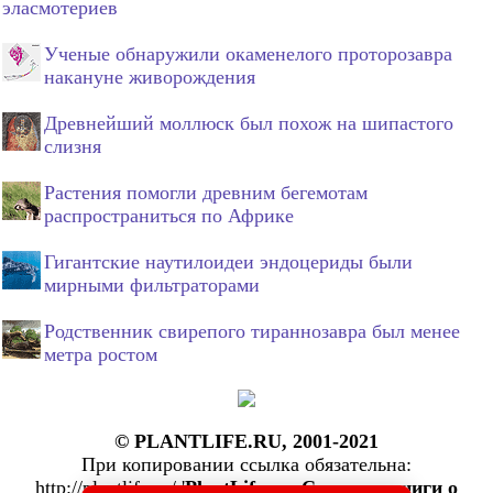
эласмотериев
Ученые обнаружили окаменелого проторозавра
накануне живорождения
Древнейший моллюск был похож на шипастого
слизня
Растения помогли древним бегемотам
распространиться по Африке
Гигантские наутилоидеи эндоцериды были
мирными фильтраторами
Родственник свирепого тираннозавра был менее
метра ростом
© PLANTLIFE.RU, 2001-2021
При копировании ссылка обязательна:
http://plantlife.ru/ '
PlantLife.ru: Статьи и книги о