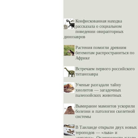
Конфискованная находка
рассказала о социальном
поведении овирапторных
динозавров
Растения помогли древним
бегемотам распространиться по
Африке
Встречаем первого российского
титанозавра
Ученые разгадали тайну
хиолитов — загадочных
палеозойских животных
Вымирание мамонтов ускорили
болезни и патологии скелетной
системы
В Таиланде открыли двух новых
тероподов — «льва» и
«гепарда». Окаменелости ждали