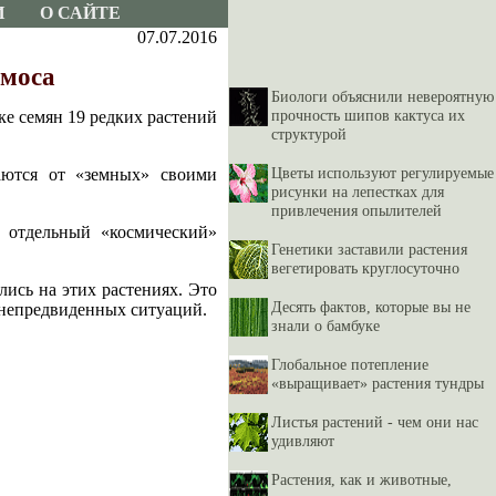
И
О САЙТЕ
07.07.2016
смоса
Биологи объяснили невероятную
прочность шипов кактуса их
е семян 19 редких растений
структурой
Цветы используют регулируемые
чаются от «земных» своими
рисунки на лепестках для
привлечения опылителей
ь отдельный «космический»
Генетики заставили растения
вегетировать круглосуточно
лись на этих растениях. Это
Десять фактов, которые вы не
 непредвиденных ситуаций.
знали о бамбуке
Глобальное потепление
«выращивает» растения тундры
Листья растений - чем они нас
удивляют
Растения, как и животные,