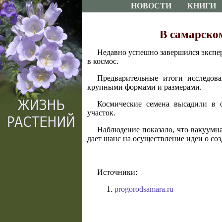
НОВОСТИ
КНИГИ
В самарском
Недавно успешно завершился экспер
в космос.
Предварительные итоги исследова
крупными формами и размерами.
Космические семена высадили в о
участок.
Наблюдение показало, что вакуумна
дает шанс на осуществление идеи о со
Источники:
progorodsamara.ru