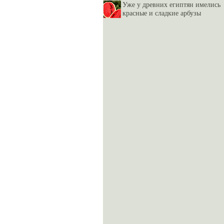
Уже у древних египтян имелись
красные и сладкие арбузы