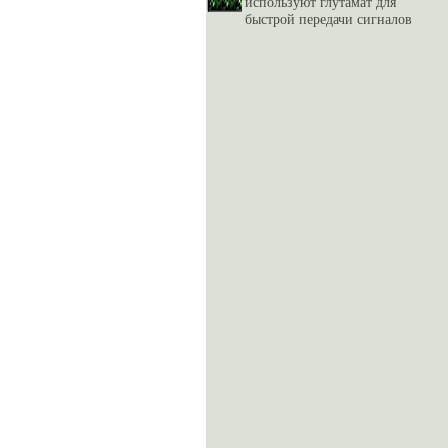
используют глутамат для
быстрой передачи сигналов