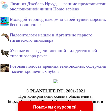
Люди из Джебель Ирхуд — ранние представители
эволюционной линии Homo sapiens
Молодой теропод накормил своей тушей морских
беспозвоночных
Палеонтологи нашли в Аргентине первого
гигантского динозавра
Ученые воссоздали внешний вид детенышей
тираннозавра рекса
Ротовая полость древних земноводных содержала
тысячи крошечных зубов
© PLANTLIFE.RU, 2001-2021
При копировании ссылка обязательна:
http://plantlife.ru/ '
PlantLife.ru: Статьи и книги о
растениях
'
Поможем с курсовой,