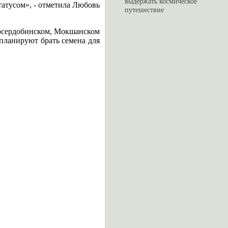
выдержать космическое
татусом», - отметила Любовь
путешествие
лосердобинском, Мокшанском
 планируют брать семена для