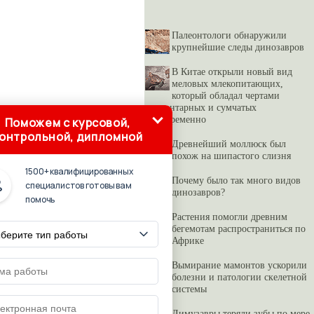
Палеонтологи обнаружили
крупнейшие следы динозавров
В Китае открыли новый вид
меловых млекопитающих,
который обладал чертами
плацентарных и сумчатых
одновременно
Поможем с курсовой,
онтрольной, дипломной
Древнейший моллюск был
похож на шипастого слизня
1500+ квалифицированных
Почему было так много видов
специалистов готовы вам
динозавров?
помочь
Растения помогли древним
бегемотам распространиться по
Африке
Вымирание мамонтов ускорили
болезни и патологии скелетной
системы
Лимузавры теряли зубы по мере