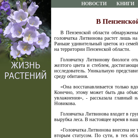
НОВОСТИ
КНИГИ
В Пензенско
В Пензенской области обнаружены 
головчатка Литвинова растет лишь на
Раньше удивительный цветок из семей
на территории Пензенской области.
Головчатку Литвинову биологи оты
желтого цвета и стеблем, достигающ
исследователь. Уникальную представи
среду обитания.
«Она восстанавливается только вдол
Конечно, этому может быть два объя
увлажнения», - рассказала главный
Новикова.
Головчатка Литвинова входит в гру
вырубка леса. В настоящее время в на
«Головчатка Литвинова внесена не 
вторым статусом. По сути, в тех обл