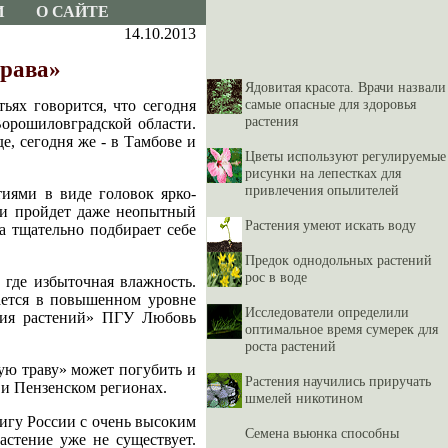
И
О САЙТЕ
14.10.2013
трава»
Ядовитая красота. Врачи назвали
самые опасные для здоровья
ьях говорится, что сегодня
растения
Ворошиловградской области.
, сегодня же - в Тамбове и
Цветы используют регулируемые
рисунки на лепестках для
привлечения опылителей
иями в виде головок ярко-
 ли пройдет даже неопытный
Растения умеют искать воду
а тщательно подбирает себе
Предок однодольных растений
рос в воде
, где избыточная влажность.
дается в повышенном уровне
Исследователи определили
имия растений» ПГУ Любовь
оптимальное время сумерек для
роста растений
ную траву» может погубить и
Растения научились приручать
 и Пензенском регионах.
шмелей никотином
нигу России с очень высоким
Семена вьюнка способны
астение уже не существует.