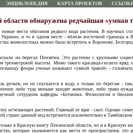
ЭНЦИКЛОПЕДИЯ
КАРТА ПРОЕКТОВ
ССЫЛК
й области обнаружена редчайшая «умная 
новые места обитания редкого вида растения. В научных стат
 Украине, и то в одном месте - вблизи восточной границы в 
ства жимолостных можно было встретить в Воронеже, Белгороде
скали на берегах Пензятки. Это растение с крупными соцвет
им трехметровой высоты. Мимо такого красавца-гиганта вряд
тельницу флоры ученые называют «умной травой» - головчатк
ь ручьев, но не спускается в воду, а только по берегам - там
снения: либо туда меньше заходят животные, либо трава нуж
 научный сотрудник кафедры «Ботаника. Физиология и биох
ппу исчезающих растений. Главный ее враг - скот. Однако «ум
шей стране данный вид встречается исключительно в Тамбовском
только в Красную книгу Пензенской области, но и в Красную к
астях, которые указываются как места ее произрастания, это р