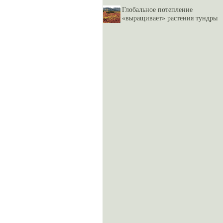
Глобальное потепление
«выращивает» растения тундры