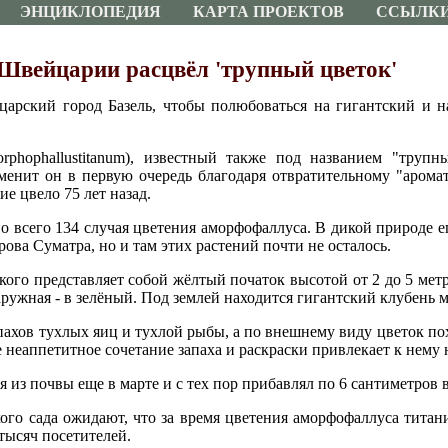
ЭНЦИКЛОПЕДИЯ
КАРТА ПРОЕКТОВ
ССЫЛК
Швейцарии расцвёл 'трупный цветок'
царский город Базель, чтобы полюбоваться на гигантский и 
phophallustitanum), известный также под названием "трупн
енит он в первую очередь благодаря отвратительному "аромат
е цвело 75 лет назад.
о всего 134 случая цветения аморфофаллуса. В дикой природе е
ова Суматра, но и там этих растений почти не осталось.
ого представляет собой жёлтый початок высотой от 2 до 5 мет
аружная - в зелёный. Под землей находится гигантский клубень 
пахов тухлых яиц и тухлой рыбы, а по внешнему виду цветок п
 неаппетитное сочетание запаха и раскраски привлекает к нему
 из почвы еще в марте и с тех пор прибавлял по 6 сантиметров в
ого сада ожидают, что за время цветения аморфофаллуса титани
 тысяч посетителей.