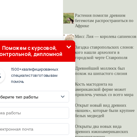
Растения помогли древним
бегемотам распространиться по
Африке
Мисс Лия — королева сапиенсов
Поможем с курсовой,
Загадка ставропольских слонов:
кого нашли археологи в
онтрольной, дипломной
городской черте Ставрополя
Древнейший моллюск был
1500+ квалифицированных
похож на шипастого слизня
специалистов готовы вам
помочь
Кость мастодонта на
американской ферме может
привлечь ученых со всего мира
Открыт новый вид древних
«кошек», которые были крупнее
белых медведей
Открыты два новых вида
древних южноамериканских
млекопитающих