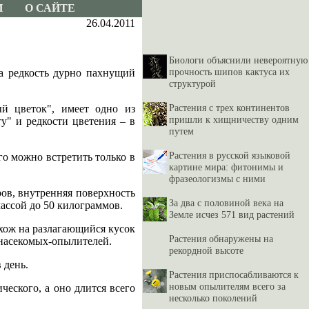
И
О САЙТЕ
26.04.2011
Биологи объяснили невероятную
прочность шипов кактуса их
на редкость дурно пахнущий
структурой
Растения с трех континентов
ый цветок", имеет одно из
пришли к хищничеству одним
у" и редкости цветения – в
путем
Растения в русской языковой
го можно встретить только в
картине мира: фитонимы и
фразеологизмы с ними
ров, внутренняя поверхность
За два с половиной века на
массой до 50 килограммов.
Земле исчез 571 вид растений
охож на разлагающийся кусок
Растения обнаружены на
 насекомых-опылителей.
рекордной высоте
 день.
Растения приспосабливаются к
новым опылителям всего за
ческого, а оно длится всего
несколько поколений