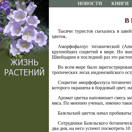
НОВОСТИ
КНИГИ
В 
Тысячи туристов съехались в швей
цветок.
Аморфофаллус титанический (Amor
крупнейших соцветий в мире. Но знам
Швейцарии в последний раз это растени
Во всем мире было зарегистрирован
тропических лесах индонезийского остр
Соцветие аморфофаллуса титаническ
которого окрашена в бордовый цвет, н
Аромат цветка напоминает смесь за
мяса. По мнению ученых, именно такое
Базельский цветок начал пробиваться
Сотрудники Базельского ботаническ
два дня, на него успеют посмотреть 10