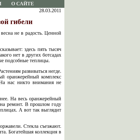
И
О САЙТЕ
28.03.2011
зой гибели
весна не в радость. Ценной
казывает: здесь пять тысяч
кого нет в других ботсадах
ные подсобные теплицы.
астениям развиваться негде.
вый оранжерейный комплекс
 На нас никто внимания не
мнее. На весь оранжерейный
 на ремонт. В прошлом году
плицах. А вот так выглядит
оржавели. Стекла съезжают.
нта. Богатейшая коллекция в