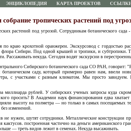
ЭНЦИКЛОПЕДИЯ
КАРТА ПРОЕКТОВ
ССЫЛК
 собрание тропических растений под угро
ких растений под угрозой. Сотрудникам ботанического сада - 
 по краю крохотной оранжереи. Экскурсовод с гордостью расс
я флора Сибири. Под одной крышей и тропики, и субтропики. Та
ти. Рассаживать некуда. Сегодня водят экскурсии в перестроен
нтрального Сибирского ботанического сада СО РАН, говорит: "Р
 ботаническом саду, который примерно равен нам, ввели но
етра, с участками с разным климатом. Мы просто завидуем.
ра миллиарда рублей. У сибирских ученых запросы куда скро
кого просить? В Академии наук финансирования едва хватает
дняли высоту на полметра — но только в самых посещаемых те
х без изменений.
ив не нужен, шутят сотрудники. Металлические конструкции пр
я кактусов. построенная частично на деньги американского гра
ольше — треть видов лежит в семенах. Некуда высаживать.