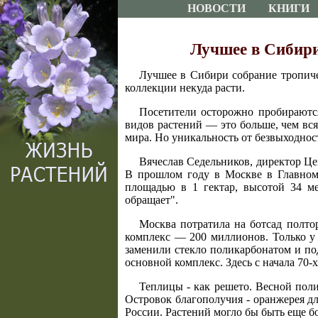
НОВОСТИ
КНИГИ
Лучшее в Сибири
Лучшее в Сибири собрание тропичес
коллекции некуда расти.
Посетители осторожно пробираются
видов растений — это больше, чем вс
мира. Но уникальность от безвыходнос
Вячеслав Седельников, директор Це
В прошлом году в Москве в Главном
площадью в 1 гектар, высотой 34 м
обращает".
Москва потратила на ботсад полто
комплекс — 200 миллионов. Только у 
заменили стекло поликарбонатом и по
основной комплекс. Здесь с начала 70-
Теплицы - как решето. Весной пол
Островок благополучия - оранжерея дл
России. Растений могло бы быть еще б