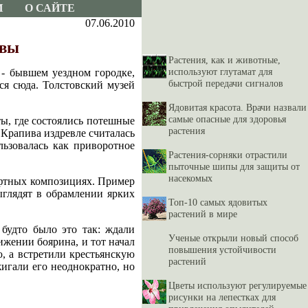
И
О САЙТЕ
07.06.2010
ивы
Растения, как и животные,
используют глутамат для
 - бывшем уездном городке,
быстрой передачи сигналов
ся сюда. Толстовский музей
Ядовитая красота. Врачи назвали
самые опасные для здоровья
ы, где состоялись потешные
растения
 Крапива издревле считалась
ьзовалась как приворотное
Растения-сорняки отрастили
пыточные шипы для защиты от
насекомых
афтных композициях. Пример
ыглядят в обрамлении ярких
Топ-10 самых ядовитых
растений в мире
будто было это так: ждали
Ученые открыли новый способ
ижении боярина, и тот начал
повышения устойчивости
ю, а встретили крестьянскую
растений
игали его неоднократно, но
Цветы используют регулируемые
рисунки на лепестках для