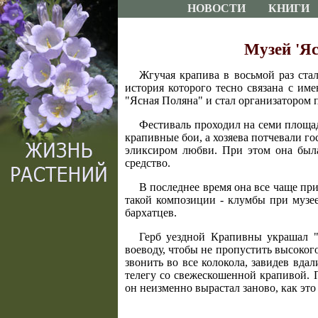
НОВОСТИ
КНИГИ
Музей 'Я
Жгучая крапива в восьмой раз ста
история которого тесно связана с им
"Ясная Поляна" и стал организатором 
Фестиваль проходил на семи площад
крапивные бои, а хозяева потчевали г
эликсиром любви. При этом она была
средство.
В последнее время она все чаще п
такой композиции - клумбы при музее
бархатцев.
Герб уездной Крапивны украшал "п
воеводу, чтобы не пропустить высоког
звонить во все колокола, завидев вда
телегу со свежескошенной крапивой. 
он неизменно вырастал заново, как это