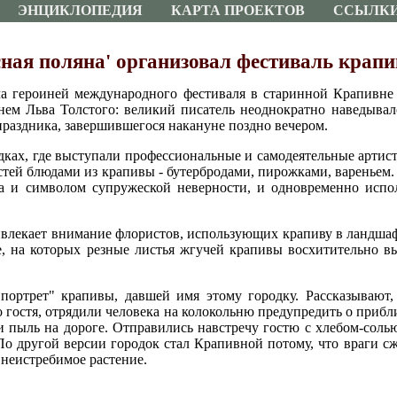
ЭНЦИКЛОПЕДИЯ
КАРТА ПРОЕКТОВ
ССЫЛК
сная поляна' организовал фестиваль крап
ла героиней международного фестиваля в старинной Крапивне
енем Льва Толстого: великий писатель неоднократно наведывал
праздника, завершившегося накануне поздно вечером.
ках, где выступали профессиональные и самодеятельные артист
остей блюдами из крапивы - бутербродами, пирожками, вареньем.
 и символом супружеской неверности, и одновременно испол
ривлекает внимание флористов, использующих крапиву в ландш
, на которых резные листья жгучей крапивы восхитительно в
ортрет" крапивы, давшей имя этому городку. Рассказывают, 
о гостя, отрядили человека на колокольню предупредить о прибл
ли пыль на дороге. Отправились навстречу гостю с хлебом-соль
По другой версии городок стал Крапивной потому, что враги сж
 неистребимое растение.