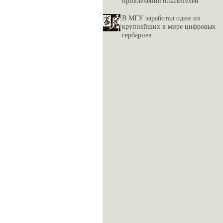
привлечения опылителей
В МГУ заработал один из
крупнейших в мире цифровых
гербариев