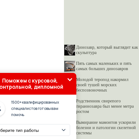
Динозавр, который выглядит как
скульптура
Пять самых маленьких и пять
самых больших динозавров
Молодой теропод накормил
Поможем с курсовой,
своей тушей морских
онтрольной, дипломной
беспозвоночных
Родственник свирепого
1500+ квалифицированных
тираннозавра был менее метра
специалистов готовы вам
ростом
помочь
Вымирание мамонтов ускорили
болезни и патологии скелетной
системы