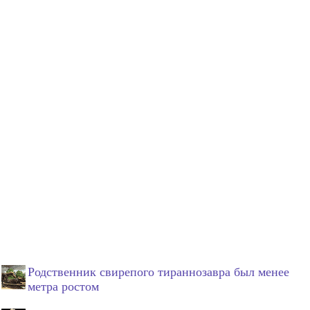
Родственник свирепого тираннозавра был менее
метра ростом