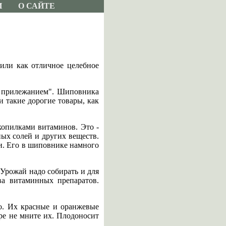
И
О САЙТЕ
или как отличное целебное
м прилежанием". Шиповника
и такие дорогие товары, как
копилками витаминов. Это -
ых солей и других веществ.
и. Его в шиповнике намного
 Урожай надо собирать и для
ва витаминных препаратов.
о. Их красные и оранжевые
ре не мните их. Плодоносит