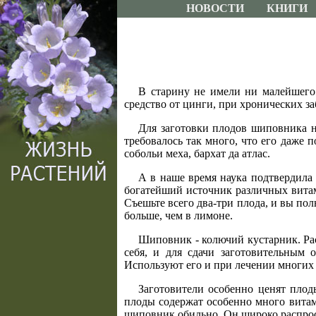
НОВОСТИ
КНИГИ
В старину не имели ни малейшего
средство от цинги, при хронических за
Для заготовки плодов шиповника 
требовалось так много, что его даже 
собольи меха, бархат да атлас.
А в наше время наука подтвердила
богатейший источник различных витам
Съешьте всего два-три плода, и вы п
больше, чем в лимоне.
Шиповник - колючий кустарник. Рас
себя, и для сдачи заготовительным 
Используют его и при лечении многих 
Заготовители особенно ценят плод
плоды содержат особенно много витам
шиповник обильно. Он широко распрос