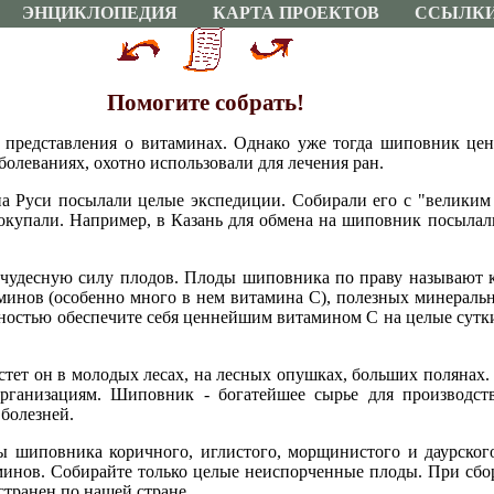
ЭНЦИКЛОПЕДИЯ
КАРТА ПРОЕКТОВ
ССЫЛК
Помогите собрать!
 представления о витаминах. Однако уже тогда шиповник цен
болеваниях, охотно использовали для лечения ран.
на Руси посылали целые экспедиции. Собирали его с "велики
покупали. Например, в Казань для обмена на шиповник посылал
 чудесную силу плодов. Плоды шиповника по праву называют 
инов (особенно много в нем витамина C), полезных минеральн
олностью обеспечите себя ценнейшим витамином C на целые сутк
тет он в молодых лесах, на лесных опушках, больших полянах.
организациям. Шиповник - богатейшее сырье для производст
болезней.
ы шиповника коричного, иглистого, морщинистого и даурског
инов. Собирайте только целые неиспорченные плоды. При сбо
транен по нашей стране.