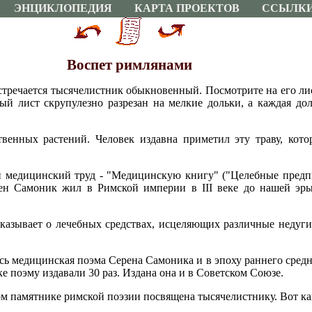
ЭНЦИКЛОПЕДИЯ
КАРТА ПРОЕКТОВ
ССЫЛК
Воспет римлянами
тречается тысячелистник обыкновенный. Посмотрите на его лист
ый лист скрупулезно разрезан на мелкие дольки, а каждая до
венных растений. Человек издавна приметил эту траву, кото
 медицинский труд - "Медицинскую книгу" ("Целебные предпи
ен Самоник жил в Римской империи в III веке до нашей эр
казывает о лечебных средствах, исцеляющих различные недуги
ь медицинская поэма Серена Самоника и в эпоху раннего средн
ке поэму издавали 30 раз. Издана она и в Советском Союзе.
м памятнике римской поэзии посвящена тысячелистнику. Вот как