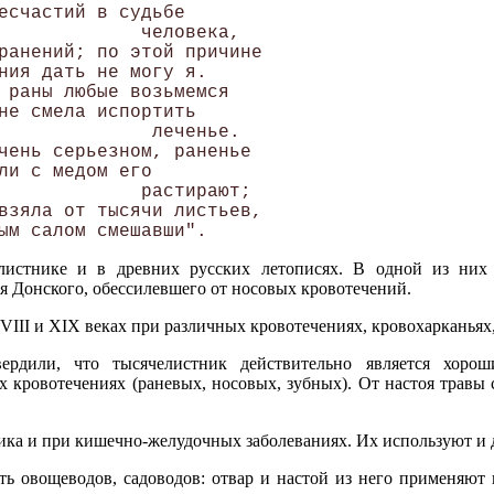
есчастий в судьбе 

             человека, 

ранений; по этой причине 

ния дать не могу я. 

 раны любые возьмемся 

не смела испортить 

              леченье. 

чень серьезном, раненье 

ли с медом его 

             растирают; 

взяла от тысячи листьев, 

листнике и в древних русских летописях. В одной из них 
я Донского, обессилевшего от носовых кровотечений.
VIII и XIX веках при различных кровотечениях, кровохарканьях
ердили, что тысячелистник действительно является хоро
 кровотечениях (раневых, носовых, зубных). От настоя травы 
ка и при кишечно-желудочных заболеваниях. Их используют и 
ть овощеводов, садоводов: отвар и настой из него применяют