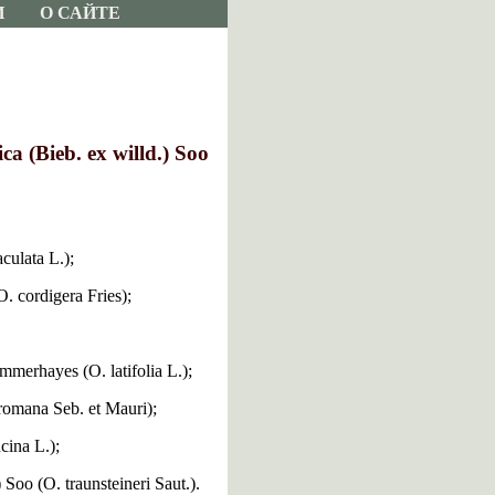
И
О САЙТЕ
 (Bieb. ex willd.) Soo
ulata L.);
 cordigera Fries);
erhayes (O. latifolia L.);
omana Seb. et Mauri);
ina L.);
o (O. traunsteineri Saut.).