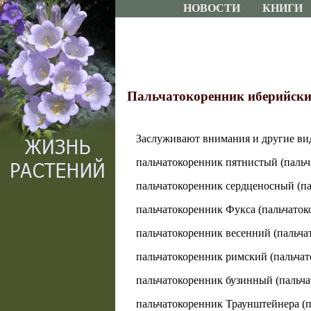
НОВОСТИ
КНИГИ
Пальчатокоренник иберийский. 
Заслуживают внимания и другие ви
пальчатокоренник пятнистый (пальчат
пальчатокоренник сердценосный (пальч
пальчатокоренник Фукса (пальчатокорш
пальчатокоренник весенний (пальчатоко
пальчатокоренник римский (пальчаток
пальчатокоренник бузинный (пальчато
пальчатокоренник Траунштейнера (паль