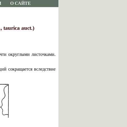
И
О САЙТЕ
 taurica auct.)
чти округлыми листочками.
ций сокращается вследствие