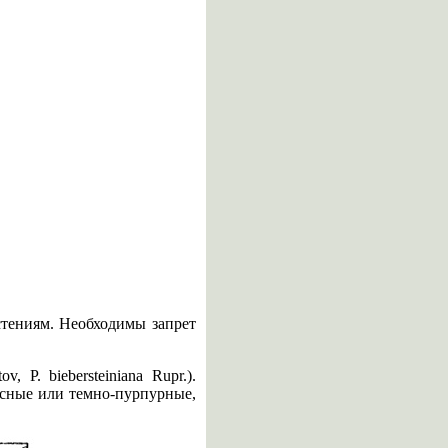
тениям. Необходимы запрет
, P. biebersteiniana Rupr.).
асные или темно-пурпурные,