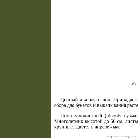
Ка
Ценный для науки вид. Принадлежи
сбора для букетов и выкапывания раст
Пион узколистный (пiвонiя вузьколист
Многолетник высотой до 50 см, листь
крупные. Цветет в апреле - мае.