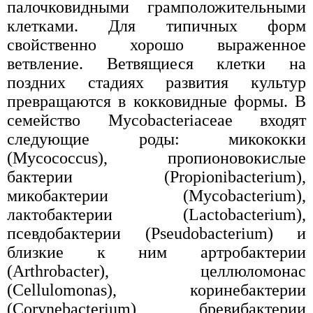
палочковидными грамположительными
клетками. Для типичных форм
свойственно хорошо выраженное
ветвление. Ветвящиеся клетки на
поздних стадиях развития культур
превращаются в кокковидные формы. В
семейство Mycobacteriaceae входят
следующие роды: микококки
(Mycococcus), пропионовокислые
бактерии (Propionibacterium),
микобактерии (Mycobacterium),
лактобактерии (Lactobacterium),
псевдобактерии (Pseudobacterium) и
близкие к ним артробактерии
(Arthrobacter), целлюломонас
(Cellulomonas), коринебактерии
(Corynebacterium), бревибактерии