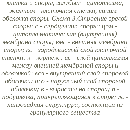
клетки и споры, голубым - цитоплазма,
желтым - клеточная стенка, синим -
оболочка споры. Схема 3.Строение зрелой
споры: с - сердцевина споры; цпм -
цитоплазматическая (внутренняя)
мембрана споры; вмс - внешняя мембрана
споры; кс - зародышевый слой клеточной
стенки; к - кортекс; цс - слой цитоплазмы
между внешней мембраной споры и
оболочкой; всо - внутренний слой споровой
оболочки; нсо - наружный слой споровой
оболочки; в - выросты на спорах; п -
подушечка, прикрепляющаяся к споре; лс -
линзовидная структура, состоящая из
гранулярного вещества