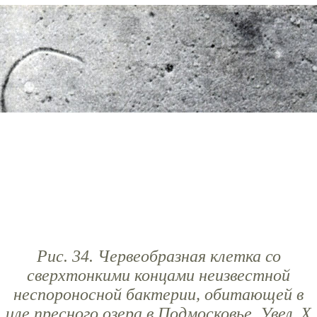
Рис. 34. Червеобразная клетка со
сверхтонкими концами неизвестной
неспороносной бактерии, обитающей в
иле пресного озера в Подмосковье. Увел. X