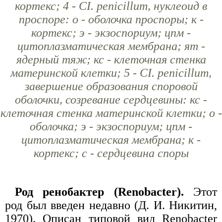
кортекс; 4 - CI. penicillum, нуклеоид в
проспоре: о - оболочка проспоры; к -
кортекс; э - экзоспориум; цпм -
цитоплазматическая мембрана; ят -
ядерный тяж; кс - клеточная стенка
материнской клетки; 5 - CI. penicillum,
завершение образования споровой
оболочки, созревание сердцевины: кс -
клеточная стенка материнской клетки; о -
оболочка; э - экзоспориум; цпм -
цитоплазматическая мембрана; к -
кортекс; с - сердцевина споры
Род ренобактер (Renobacter).
Этот
род был введен недавно (Д. И. Никитин,
1970). Описан типовой вид Renobacter