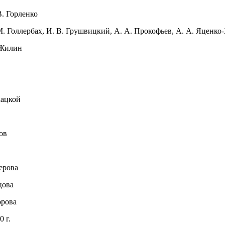
. Горленко
М. Голлербах, И. В. Грушвицкий, А. А. Прокофьев, А. А. Яценк
 Жилин
хацкой
ов
ерова
цова
орова
 г.