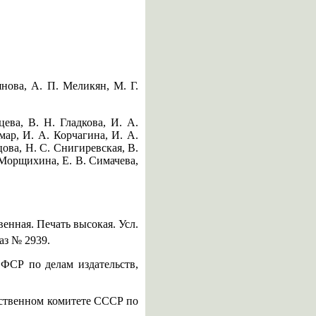
нова, А. П. Меликян, М. Г.
ева, В. Н. Гладкова, И. А.
мар, И. А. Корчагина, И. А.
ова, Н. С. Снигиревская, В.
 Морщихина, Е. В. Симачева,
енная. Печать высокая. Усл.
каз № 2939.
ФСР по делам издательств,
ственном комитете СССР по