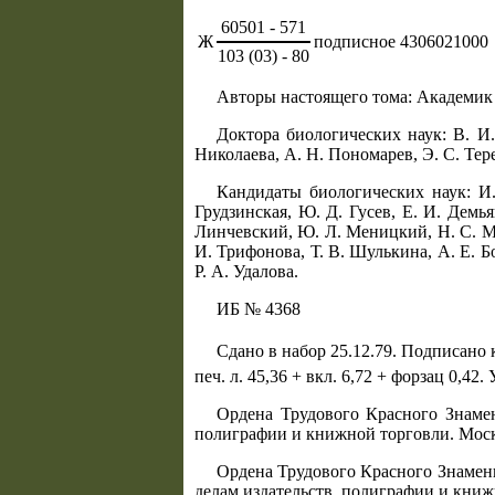
60501 - 571
Ж
подписное 4306021000
103 (03) - 80
Авторы настоящего тома: Академик
Доктора биологических наук: B. И
Николаева, А. Н. Пономарев, Э. С. Те
Кандидаты биологических наук: И. 
Грудзинская, Ю. Д. Гусев, Е. И. Демья
Линчевский, Ю. Л. Меницкий, Н. С. Мо
И. Трифонова, Т. В. Шулькина, А. Е. Б
Р. А. Удалова.
ИБ № 4368
Сдано в набор 25.12.79. Подписано к
печ. л. 45,36 + вкл. 6,72 + форзац 0,42.
Ордена Трудового Красного Знамен
полиграфии и книжной торговли. Моск
Ордена Трудового Красного Знамен
делам издательств, полиграфии и книж