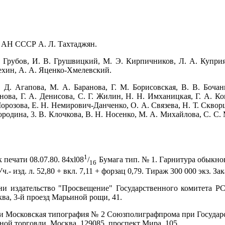
 АН СССР A. Л. Тахтаджян.
. Грубов, И. В. Грушвицкий, М. Э. Кирпичников, Л. А. Куприя
рехин, А. А. Яценко-Хмелевский.
Д. Агапова, М. А. Баранова, Г. М. Борисовская, В. В. Бочанц
нова, Г. А. Денисова, С. Г. Жилин, Н. Н. Имханицкая, Г. А. Ко
розова, Е. Н. Немирович-Данченко, О. А. Связева, Н. Т. Скворц
ородина, 3. В. Клочкова, В. Н. Носенко, М. А. Михайлова, С. С.
1
 печати 08.07.80. 84xl08
/
Бумага тип. № 1. Гарнитура обыкнов
16
 Уч.- изд. л. 52,80 + вкл. 7,11 + форзац 0,79. Тираж 300 000 экз. За
и издательство "Просвещение" Государственного комитета РС
ва, 3-й проезд Марьиной рощи, 41.
и Московская типография № 2 Союзполиграфпрома при Государ
ной торговли. Москва, 129085, проспект Мира, 105.