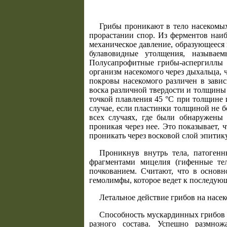
Грибы проникают в тело насекомых
прорастании спор. Из ферментов наиб
механическое давление, образующееся
булавовидные утолщения, называ
Полусапрофитные грибы-аспергиллы 
организм насекомого через дыхальца,
покровы насекомого различен в зави
воска различной твердости и толщины п
точкой плавления 45 °С при толщине 
случае, если пластинки толщиной не б
всех случаях, где были обнаружены
проникая через нее. Это показывает,
проникать через восковой слой эпитик
Проникнув внутрь тела, патогенн
фрагментами мицелия (гифенные те
почкованием. Считают, что в основн
гемолимфы, которое ведет к последую
Летальное действие грибов на насе
Способность мускардинных грибов 
разного состава. Успешно размножал