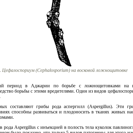
4. Цефалоспориум (Cephalosporium) на восковой ложнощитовке
ый период в Аджарии по борьбе с ложнощитовками на ци
средство борьбы с этими вредителями. Один из видов цефалоспор
.
мых составляют грибы рода аспергилл (Aspergillus). Эти 
виях способны развиваться и плодоносить в тканях живых на
томами.
рода Aspergillus с инъекцией в полость тела куколок павлиногла
ном было показано, что только 5 видов патогенны для этого насе