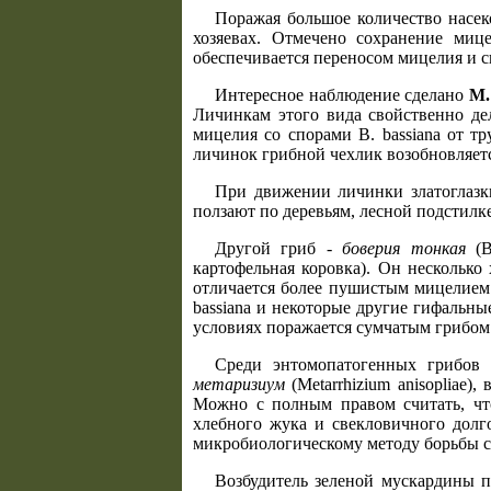
Поражая большое количество насек
хозяевах. Отмечено сохранение миц
обеспечивается переносом мицелия и
Интересное наблюдение сделано
М.
Личинкам этого вида свойственно де
мицелия со спорами В. bassiana от т
личинок грибной чехлик возобновляетс
При движении личинки златоглазк
ползают по деревьям, лесной подстилк
Другой гриб -
боверия тонкая
(В
картофельная коровка). Он несколько 
отличается более пушистым мицелием 
bassiana и некоторые другие гифальны
условиях поражается сумчатым грибом M
Среди энтомопатогенных грибов 
метаризиум
(Metarrhizium anisopliae
Можно с полным правом считать, чт
хлебного жука и свекловичного долг
микробиологическому методу борьбы с
Возбудитель зеленой мускардины п