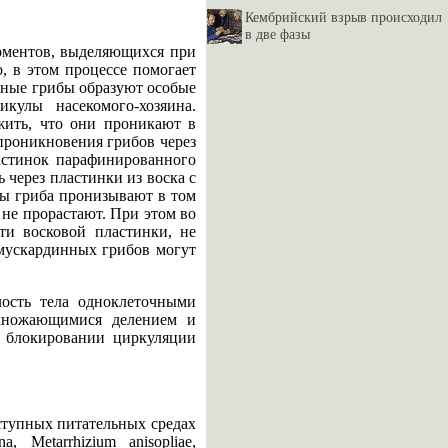
Кембрийский взрыв происходил
в две фазы
ерментов, выделяющихся при
, в этом процессе помогает
тные грибы образуют особые
кулы насекомого-хозяина.
жить, что они проникают в
проникновения грибов через
ластинок парафинированного
 через пластинки из воска с
ифы гриба пронизывают в том
м не прорастают. При этом во
ти восковой пластинки, не
 мускардинных грибов могут
лость тела одноклеточными
змножающимися делением и
в блокировании циркуляции
ступных питательных средах
 Меtarrhizium anisopliae,