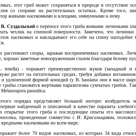
омых, этот гриб может сохраняться в природе в отсутствие о
елия со спорами на растительных остатках. Кроме того, ши
 спор живыми насекомыми и клещами, иммунными к нему.
 В. Суздальской
о переносе этого гриба живыми личинками злато
лать чехлик на спинной поверхности. Замечено, что личинки
рупов насекомых и накладывают его себе на спину наподобие
я.
и рассеивают споры, заражая восприимчивых насекомых. Лич
е, хорошо заметные невооруженным глазом благодаря белому пу
. tenellа) - поражает преимущественно жуков (западный и
хуже растет на питательных средах, требуя добавки витаминов.
и удлиненной формой конидий (у В. bassiana они в массе шаро
е грибы становятся жертвами паразитизма сумчатых грибов. Так,
elanospora parasitica.
этого порядка представляет большой интерес возбудитель 
), впервые найденный и описанный в качестве паразита хлебно
о открытие этого гриба и последующие опыты его массовог
оносика, проведенные совместно с
И. Красильщиком
, положил
 вредными насекомыми во всем мире.
оражает более 70 видов насекомых, из которых 34 вида относя