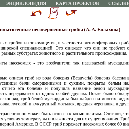
ЭНЦИКЛОПЕДИЯ
КАРТА ПРОЕКТОВ
ССЫЛК
опатогенные несовершенные грибы (А. А. Евлахова)
ных грибов из зикомицетов, в частности энтомофторовых гри
 широкой специализацией. Это означает, что они не требуют
на разных субстратах животного и растительного происхождения.
иты насекомых - это возбудители так называемой мускардин
вые описал гриб из рода боверия (Beauveria) боверия бассиана
гусеницы были сморщенными и сухими, покрыты белым нал
 отчего эта болезнь и получила название белой мускардин
сть передаваться от одних особей другим. Позже было обнару
шелкопряд, гриб белой мускардины был найден на многих видах
ровка, луговой и кукурузный мотылек, вредная черепашка и друг
транению он может быть отнесен к космополитам. Считают, что
ся условия температуры и влажности для их существования. Гриб 
еверной Америке. В СССР гриб поражает насекомых более 60 ви