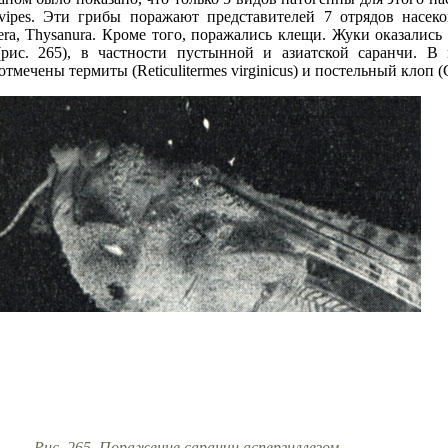
flavipes. Эти грибы поражают представителей 7 отрядов насеко
optera, Thysanura. Кроме того, поражались клещи. Жуки оказалис
(рис. 265), в частности пустынной и азиатской саранчи. В 
мечены термиты (Reticulitermes virginicus) и постельный клоп (Ci
Рис. 265. Поражение саранчи аспергиллезом