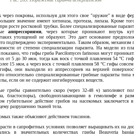
 через покровы, используя для этого свое "оружие" в виде ф
ольшее значение имеют хитиназа, протеаза, липаза. Кроме того
 при росте ростковой трубки. Более специализированные парази
емые
аппрессориями
, через которые проникают внутрь кути
таких утолщений не образуют. Это дает основание предполо
 что подтверждено экспериментально. Таким образом, механизм 
симости от степени специализации паразита. На модели из п
оказано, что гифы гриба Paecilomyces farinosus могут проникать
их от 5 до 30
мкм
, тогда как воск с точкой плавления 54 °С г
олее 15
мкм
, а через воск с точкой плавления 58 °С гифы совсе
 гифы, они выходили из аппрессориев на верхней поверхнос
 что относительно специализированные грибные паразиты типа
улы, если он не содержит ингибирующих веществ.
ые грибы сравнительно скоро (через 32-48
ч
) заполняют по
ла, бластоспоры), свободноплавающими в гемолимфе и ра
ом губительное действие грибов на насекомых заключается 
щему разрушению тканей тела.
комых также объясняют действием токсинов.
расти в сапрофитных условиях позволяет выращивать их на до
ись в значительных количествах грибы Beauveria bassiana,