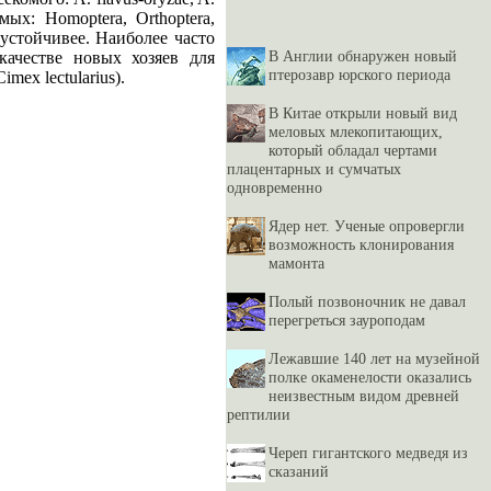
мых: Homoptera, Orthoptera,
ь устойчивее. Наиболее часто
В Англии обнаружен новый
качестве новых хозяев для
птерозавр юрского периода
mex lectularius).
В Китае открыли новый вид
меловых млекопитающих,
который обладал чертами
плацентарных и сумчатых
одновременно
Ядер нет. Ученые опровергли
возможность клонирования
мамонта
Полый позвоночник не давал
перегреться зауроподам
Лежавшие 140 лет на музейной
полке окаменелости оказались
неизвестным видом древней
рептилии
Череп гигантского медведя из
сказаний