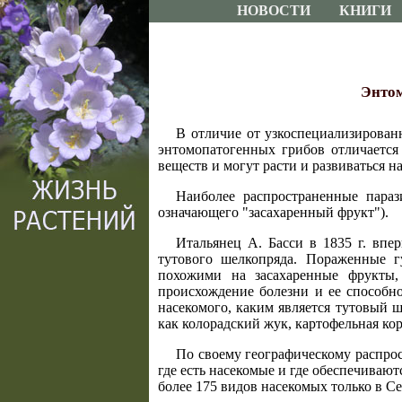
НОВОСТИ
КНИГИ
Энтом
В отличие от узкоспециализирован
энтомопатогенных грибов отличается
веществ и могут расти и развиваться 
Наиболее распространенные параз
означающего "засахаренный фрукт").
Итальянец А. Басси в 1835 г. впер
тутового шелкопряда. Пораженные 
похожими на засахаренные фрукты,
происхождение болезни и ее способно
насекомого, каким является тутовый 
как колорадский жук, картофельная ко
По своему географическому распрос
где есть насекомые и где обеспечивают
более 175 видов насекомых только в С