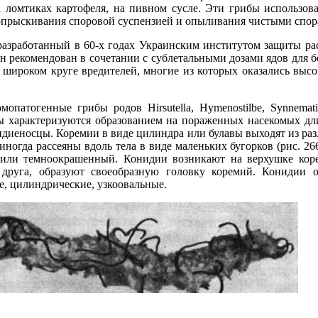
на ломтиках картофеля, на пивном сусле. Эти грибы использов
 опрыскивания споровой суспензией и опыливания чистыми спор
азработанный в 60-х годах Украинским институтом защиты ра
 он рекомендован в сочетании с сублетальными дозами ядов для 
 широком круге вредителей, многие из которых оказались вы
опатогенные грибы родов Hirsutella, Hymenostilbe, Synnema
ы характеризуются образованием на пораженных насекомых д
диеносцы. Коремии в виде цилиндра или булавы выходят из разл
 иногда рассеяны вдоль тела в виде маленьких бугорков (рис. 
 или темноокрашенный. Конидии возникают на верхушке кор
 друга, образуют своеобразную головку коремий. Конидии о
е, цилиндрические, узкоовальные.