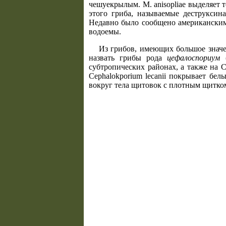
чешуекрылым. М. anisopliae выделяет
этого гриба, называемые деструкси
Недавно было сообщено американским
водоемы.
Из грибов, имеющих большое значе
назвать грибы рода
цефалоспориум
(
субтропических районах, а также на 
Cephalokporium lecanii покрывает бе
вокруг тела щитовок с плотным щитком 