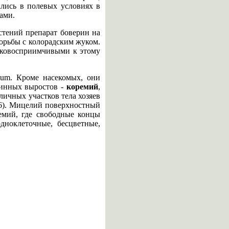
ались в полевых условиях в
ами.
стений препарат боверин на
борьбы с колорадским жуком.
соковосприимчивыми к этому
tium. Кроме насекомых, они
линных выростов -
коремий
,
ичных участков тела хозяев
266). Мицелий поверхностный
емий, где свободные концы
дноклеточные, бесцветные,