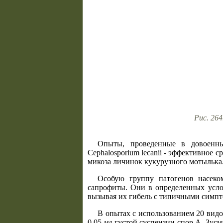
Рис. 26
Опыты, проведенные в довоенн
Cephalosporium lecanii - эффективное 
микоза личинок кукурузного мотылька
Особую группу патогенов насеко
сапрофиты. Они в определенных усло
вызывая их гибель с типичными симп
В опытах с использованием 20 видов 
0,05
мл
густой суспензии спор А. Зусма