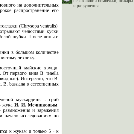
переживший бомбежки, пожары
сновного на дополнительных
и разрушения
рокое распространение его
глазки (Chrysopa ventralis).
 отрывают челюстями куски
 белой шубки. После линьки
инки в большом количестве
шистому чехлику.
 восточный майские хрущи,
 От первого вида В. tenella
видные). Интересно, что В.
 В. bassiana в естественных
зеленой мускардины - гриб
го жука
И. И. Мечниковым
.
о размножения и заражения
и начало исследованиям по
тся к жукам и только 5 - к