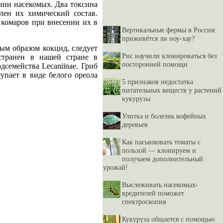
нии насекомых. Два токсина
лен их химический состав.
 комаров при внесении их в
Вертикальные фермы в России:
приживётся ли ноу-хау?
ым образом кокцид, следует
Рис научили клонироваться без
остранен в нашей стране в
посторонней помощи
семейства Lecaniinae. Гриб
упает в виде белого ореола
5 признаков недостатка
питательных веществ у растений
кукурузы
Улитка и болезнь кофейных
деревьев
Как пасынковать томаты с
пользой — клонируем и
получаем дополнительный
урожай!
Выслеживать насекомых-
вредителей поможет
спектроскопия
Кукуруза общается с помощью