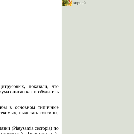
корней
трусовых, показали, что
иума описан как возбудитель
грибы в основном типичные
секомых, выделять токсины,
зки (Platysamia cecropia) по
комого: A. flavus-oryzae, A.