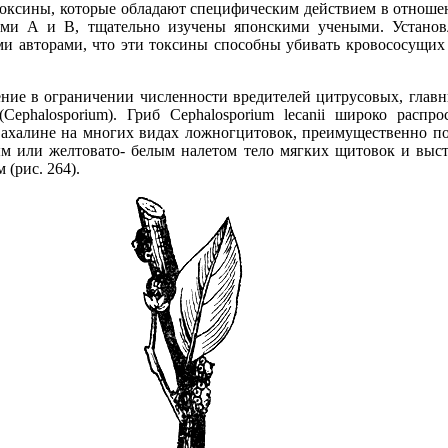
 токсины, которые обладают специфическим действием в отноше
нами А и В, тщательно изучены японскими учеными. Установ
и авторами, что эти токсины способны убивать кровососущих
ние в ограничении численности вредителей цитрусовых, главн
Cephalosporium). Гриб Cephalosporium lecanii широко распр
Сахалине на многих видах ложногцитовок, преимущественно под
лым или желтовато- белым налетом тело мягких щитовок и выст
(рис. 264).