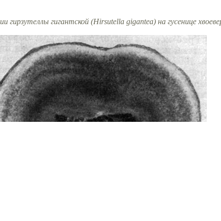
ии гирзутеллы гигантской (Hirsutella gigantea) на гусенице хвоев