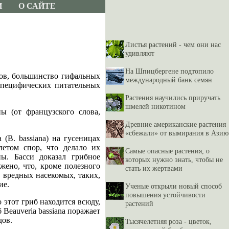
И
О САЙТЕ
Листья растений - чем они нас
удивляют
На Шпицбергене подтопило
бов, большинство гифальных
международный банк семян
 специфических питательных
Растения научились приручать
шмелей никотином
ы (от французского слова,
Древние американские растения
«сбежали» от вымирания в Азию
 (В. bassiana) на гусеницах
етом спор, что делало их
Самые опасные растения, о
ы. Басси доказал грибное
которых нужно знать, чтобы не
жено, что, кроме полезного
стать их жертвами
 вредных насекомых, таких,
ие.
Ученые открыли новый способ
повышения устойчивости
 этот гриб находится всюду,
растений
Beauveria bassiana поражает
дов.
Тысячелетняя роза - цветок,