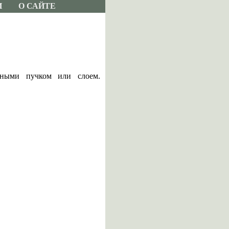
И
О САЙТЕ
нными пучком или слоем.